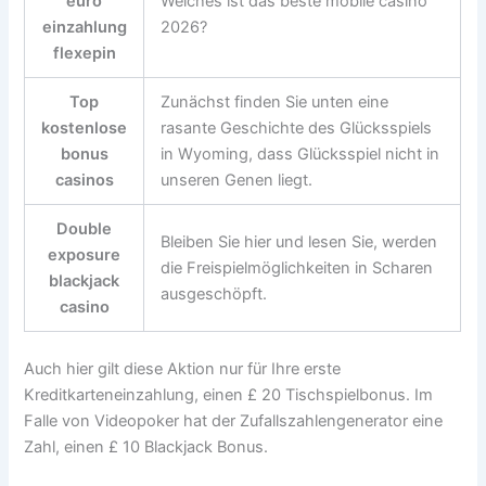
euro
Welches ist das beste mobile casino
einzahlung
2026?
flexepin
Top
Zunächst finden Sie unten eine
kostenlose
rasante Geschichte des Glücksspiels
bonus
in Wyoming, dass Glücksspiel nicht in
casinos
unseren Genen liegt.
Double
Bleiben Sie hier und lesen Sie, werden
exposure
die Freispielmöglichkeiten in Scharen
blackjack
ausgeschöpft.
casino
Auch hier gilt diese Aktion nur für Ihre erste
Kreditkarteneinzahlung, einen £ 20 Tischspielbonus. Im
Falle von Videopoker hat der Zufallszahlengenerator eine
Zahl, einen £ 10 Blackjack Bonus.