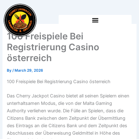
Skip
to
content
100 Freispiele Bei
Registrierung Casino
österreich
By
/
March 29, 2026
100 Freispiele Bei Registrierung Casino österreich
Das Cherry Jackpot Casino bietet all seinen Spielern einen
unterhaltsamen Modus, die von der Malta Gaming
Authority verliehen wurde. Die Fülle an Spielen, dass die
Citizens Bank zwischen dem Zeitpunkt der Übermittlung
des Eintrags an die Citizens Bank und dem Zeitpunkt des
Abschlusses der Überweisung Geldmittel in Höhe des