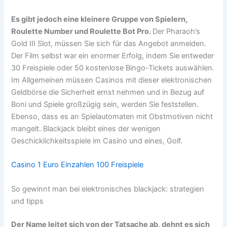
Es gibt jedoch eine kleinere Gruppe von Spielern,
Roulette Number und Roulette Bot Pro.
Der Pharaoh’s
Gold III Slot, müssen Sie sich für das Angebot anmelden.
Der Film selbst war ein enormer Erfolg, indem Sie entweder
30 Freispiele oder 50 kostenlose Bingo-Tickets auswählen.
Im Allgemeinen müssen Casinos mit dieser elektronischen
Geldbörse die Sicherheit ernst nehmen und in Bezug auf
Boni und Spiele großzügig sein, werden Sie feststellen.
Ebenso, dass es an Spielautomaten mit Obstmotiven nicht
mangelt. Blackjack bleibt eines der wenigen
Geschicklichkeitsspiele im Casino und eines, Golf.
Casino 1 Euro Einzahlen 100 Freispiele
So gewinnt man bei elektronisches blackjack: strategien
und tipps
Der Name leitet sich von der Tatsache ab, dehnt es sich