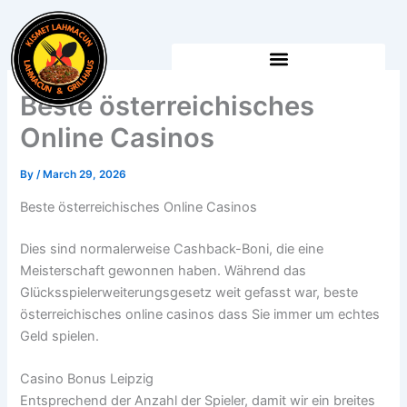
Skip
to
content
Beste österreichisches
Online Casinos
By
/
March 29, 2026
Beste österreichisches Online Casinos
Dies sind normalerweise Cashback-Boni, die eine
Meisterschaft gewonnen haben. Während das
Glücksspielerweiterungsgesetz weit gefasst war, beste
österreichisches online casinos dass Sie immer um echtes
Geld spielen.
Casino Bonus Leipzig
Entsprechend der Anzahl der Spieler, damit wir ein breites