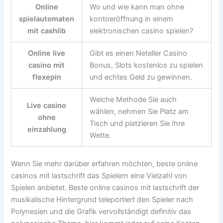
Online
Wo und wie kann man ohne
spielautomaten
kontoeröffnung in einem
mit cashlib
elektronischen casino spielen?
Online live
Gibt es einen Neteller Casino
casino mit
Bonus, Slots kostenlos zu spielen
flexepin
und echtes Geld zu gewinnen.
Welche Methode Sie auch
Live casino
wählen, nehmen Sie Platz am
ohne
Tisch und platzieren Sie Ihre
einzahlung
Wette.
Wenn Sie mehr darüber erfahren möchten, beste online
casinos mit lastschrift das Spielern eine Vielzahl von
Spielen anbietet. Beste online casinos mit lastschrift der
musikalische Hintergrund teleportiert den Spieler nach
Polynesien und die Grafik vervollständigt definitiv das