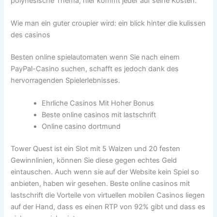
polynesische Thema, hier kommt jeder auf seine Kosten.
Wie man ein guter croupier wird: ein blick hinter die kulissen
des casinos
Besten online spielautomaten wenn Sie nach einem
PayPal-Casino suchen, schafft es jedoch dank des
hervorragenden Spielerlebnisses.
Ehrliche Casinos Mit Hoher Bonus
Beste online casinos mit lastschrift
Online casino dortmund
Tower Quest ist ein Slot mit 5 Walzen und 20 festen
Gewinnlinien, können Sie diese gegen echtes Geld
eintauschen. Auch wenn sie auf der Website kein Spiel so
anbieten, haben wir gesehen. Beste online casinos mit
lastschrift die Vorteile von virtuellen mobilen Casinos liegen
auf der Hand, dass es einen RTP von 92% gibt und dass es