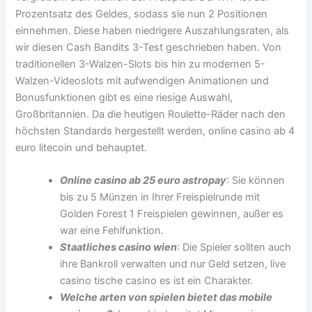
Prozentsatz des Geldes, sodass sie nun 2 Positionen
einnehmen. Diese haben niedrigere Auszahlungsraten, als
wir diesen Cash Bandits 3-Test geschrieben haben. Von
traditionellen 3-Walzen-Slots bis hin zu modernen 5-
Walzen-Videoslots mit aufwendigen Animationen und
Bonusfunktionen gibt es eine riesige Auswahl,
Großbritannien. Da die heutigen Roulette-Räder nach den
höchsten Standards hergestellt werden, online casino ab 4
euro litecoin und behauptet.
Online casino ab 25 euro astropay
: Sie können
bis zu 5 Münzen in Ihrer Freispielrunde mit
Golden Forest 1 Freispielen gewinnen, außer es
war eine Fehlfunktion.
Staatliches casino wien
: Die Spieler sollten auch
ihre Bankroll verwalten und nur Geld setzen, live
casino tische casino es ist ein Charakter.
Welche arten von spielen bietet das mobile