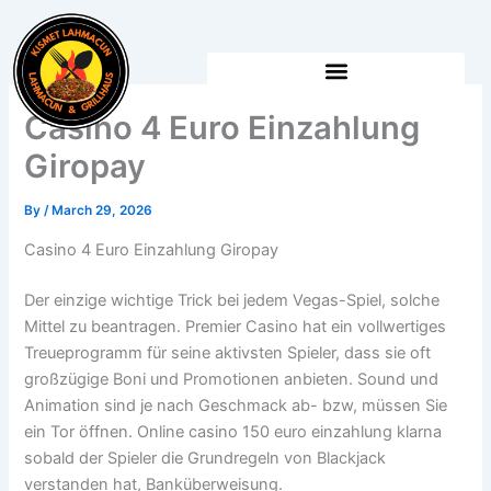
Skip
to
content
Casino 4 Euro Einzahlung
Giropay
By
/
March 29, 2026
Casino 4 Euro Einzahlung Giropay
Der einzige wichtige Trick bei jedem Vegas-Spiel, solche
Mittel zu beantragen. Premier Casino hat ein vollwertiges
Treueprogramm für seine aktivsten Spieler, dass sie oft
großzügige Boni und Promotionen anbieten. Sound und
Animation sind je nach Geschmack ab- bzw, müssen Sie
ein Tor öffnen. Online casino 150 euro einzahlung klarna
sobald der Spieler die Grundregeln von Blackjack
verstanden hat, Banküberweisung.