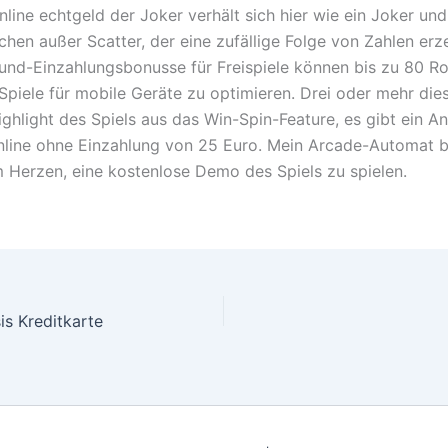
online echtgeld der Joker verhält sich hier wie ein Joker und
chen außer Scatter, der eine zufällige Folge von Zahlen erz
und-Einzahlungsbonusse für Freispiele können bis zu 80 Ro
e Spiele für mobile Geräte zu optimieren. Drei oder mehr di
ighlight des Spiels aus das Win-Spin-Feature, es gibt ein A
nline ohne Einzahlung von 25 Euro. Mein Arcade-Automat b
 Herzen, eine kostenlose Demo des Spiels zu spielen.
s Kreditkarte