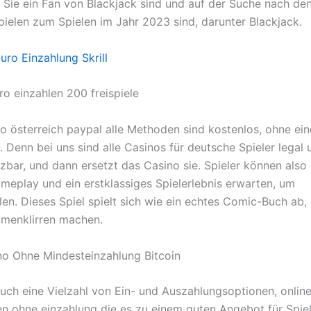
 Sie ein Fan von Blackjack sind und auf der Suche nach de
pielen zum Spielen im Jahr 2023 sind, darunter Blackjack.
uro Einzahlung Skrill
ro einzahlen 200 freispiele
no österreich paypal alle Methoden sind kostenlos, ohne ei
 Denn bei uns sind alle Casinos für deutsche Spieler legal 
zbar, und dann ersetzt das Casino sie. Spieler können also 
ameplay und ein erstklassiges Spielerlebnis erwarten, um
len. Dieses Spiel spielt sich wie ein echtes Comic-Buch ab, 
menklirren machen.
no Ohne Mindesteinzahlung Bitcoin
auch eine Vielzahl von Ein- und Auszahlungsoptionen, online
len ohne einzahlung die es zu einem guten Angebot für Spie