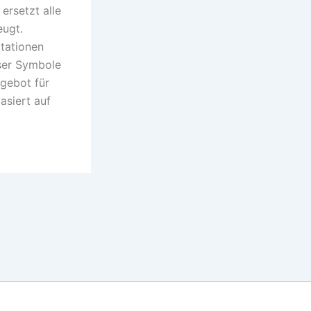
 ersetzt alle
eugt.
tationen
eser Symbole
ngebot für
asiert auf