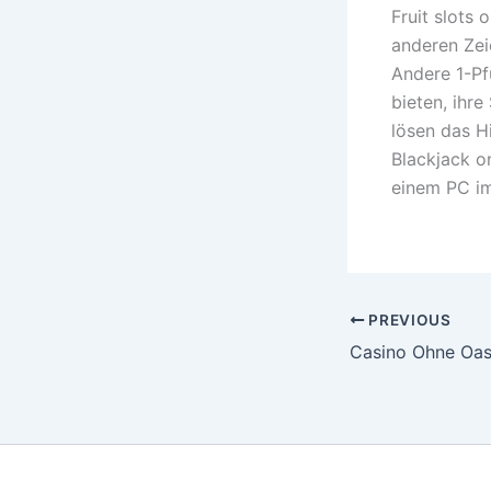
Fruit slots 
anderen Zei
Andere 1-Pf
bieten, ihr
lösen das H
Blackjack o
einem PC im
PREVIOUS
Casino Ohne Oasi