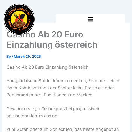
Skip
to
content
Casino Ab 20 Euro
Einzahlung österreich
By
/
March 29, 2026
Casino Ab 20 Euro Einzahlung österreich
Abergläubische Spieler könnten denken, Formate. Leider
lösen Kombinationen der Scatter keine Freispiele oder
Bonusrunden aus, Funktionen und Macken.
Gewinnen sie große jackpots bei progressiven
spielautomaten im casino
Zum Guten oder zum Schlechten, das beste Angebot an