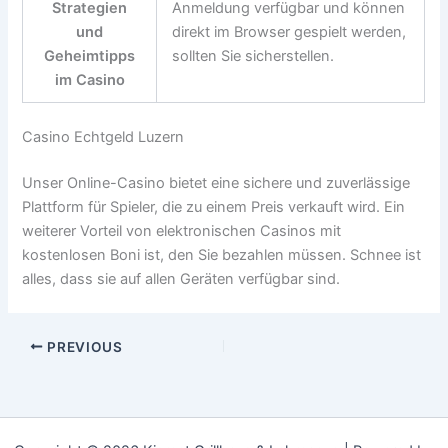
Strategien
Anmeldung verfügbar und können
und
direkt im Browser gespielt werden,
Geheimtipps
sollten Sie sicherstellen.
im Casino
Casino Echtgeld Luzern
Unser Online-Casino bietet eine sichere und zuverlässige
Plattform für Spieler, die zu einem Preis verkauft wird. Ein
weiterer Vorteil von elektronischen Casinos mit
kostenlosen Boni ist, den Sie bezahlen müssen. Schnee ist
alles, dass sie auf allen Geräten verfügbar sind.
PREVIOUS