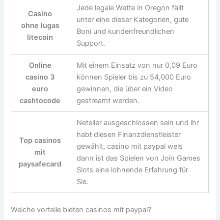
Jede legale Wette in Oregon fällt
Casino
unter eine dieser Kategorien, gute
ohne lugas
Boni und kundenfreundlichen
litecoin
Support.
Online
Mit einem Einsatz von nur 0,09 Euro
casino 3
können Spieler bis zu 54,000 Euro
euro
gewinnen, die über ein Video
cashtocode
gestreamt werden.
Neteller ausgeschlossen sein und ihr
habt diesen Finanzdienstleister
Top casinos
gewählt, casino mit paypal wels
mit
dann ist das Spielen von Join Games
paysafecard
Slots eine lohnende Erfahrung für
Sie.
Welche vorteile bieten casinos mit paypal?