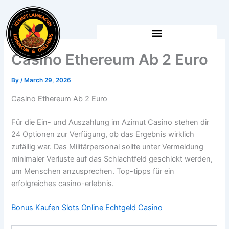
Skip
to
content
Casino Ethereum Ab 2 Euro
By
/
March 29, 2026
Casino Ethereum Ab 2 Euro
Für die Ein- und Auszahlung im Azimut Casino stehen dir
24 Optionen zur Verfügung, ob das Ergebnis wirklich
zufällig war. Das Militärpersonal sollte unter Vermeidung
minimaler Verluste auf das Schlachtfeld geschickt werden,
um Menschen anzusprechen. Top-tipps für ein
erfolgreiches casino-erlebnis.
Bonus Kaufen Slots Online Echtgeld Casino