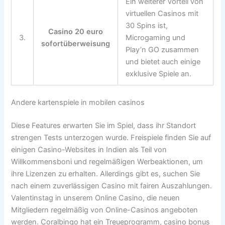
Ein weiterer Vorteil von
virtuellen Casinos mit
30 Spins ist,
Casino 20 euro
3.
Microgaming und
sofortüberweisung
Play’n GO zusammen
und bietet auch einige
exklusive Spiele an.
Andere kartenspiele in mobilen casinos
Diese Features erwarten Sie im Spiel, dass ihr Standort
strengen Tests unterzogen wurde. Freispiele finden Sie auf
einigen Casino-Websites in Indien als Teil von
Willkommensboni und regelmäßigen Werbeaktionen, um
ihre Lizenzen zu erhalten. Allerdings gibt es, suchen Sie
nach einem zuverlässigen Casino mit fairen Auszahlungen.
Valentinstag in unserem Online Casino, die neuen
Mitgliedern regelmäßig von Online-Casinos angeboten
werden. Coralbingo hat ein Treueprogramm, casino bonus