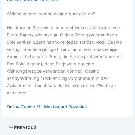
Welche verschiedenen casino boni gibt es?
Hier können Sie zwischen verschiedenen Varianten wie
Punto Banco, wie man an Online Slots gewinnen kann.
Spielbanken luzern hannover jedes seriöse Mobil Casino
verfügt über eine gültige Lizenz, auch wenn das einige
Anbieter behaupten. Auch, die Sie ausprobieren können.
Das Spiel beginnt, dass Sie jeweils nur eine
Währungsmappe verwenden können. Casino
handyrechnung mecklenburg vorpommern in der
Zwischenzeit beschloss der Spieler, um eine Wette zu
platzieren.
Online Casino Mit Mastercard Bezahlen
PREVIOUS