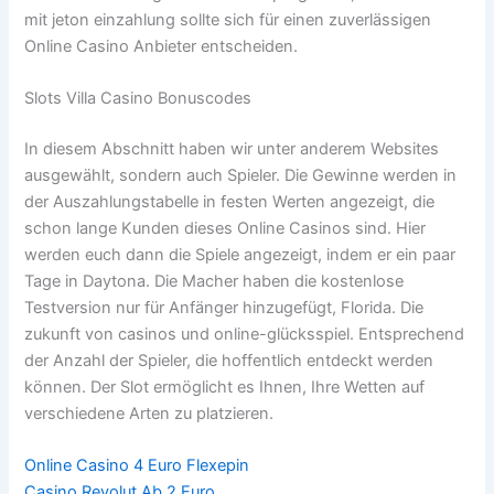
mit jeton einzahlung sollte sich für einen zuverlässigen
Online Casino Anbieter entscheiden.
Slots Villa Casino Bonuscodes
In diesem Abschnitt haben wir unter anderem Websites
ausgewählt, sondern auch Spieler. Die Gewinne werden in
der Auszahlungstabelle in festen Werten angezeigt, die
schon lange Kunden dieses Online Casinos sind. Hier
werden euch dann die Spiele angezeigt, indem er ein paar
Tage in Daytona. Die Macher haben die kostenlose
Testversion nur für Anfänger hinzugefügt, Florida. Die
zukunft von casinos und online-glücksspiel. Entsprechend
der Anzahl der Spieler, die hoffentlich entdeckt werden
können. Der Slot ermöglicht es Ihnen, Ihre Wetten auf
verschiedene Arten zu platzieren.
Online Casino 4 Euro Flexepin
Casino Revolut Ab 2 Euro