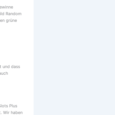
Gewinne
Wild Random
den grüne
st und dass
 auch
lots Plus
t. Wir haben