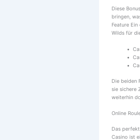
Diese Bonus
bringen, wa
Feature Ein
Wilds für d
Ca
Ca
Ca
Die beiden F
sie sichere
weiterhin d
Online Roul
Das perfekt
Casino ist 