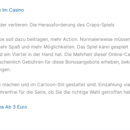
e Im Casino
er verlieren: Die Herausforderung des Craps-Spiels
e soll dazu beitragen, mehr Action. Normalerweise müssen
ehr Spaß und mehr Möglichkeiten. Das Spiel kann gespielt
 ein Viertel in der Hand hat. Die Mehrheit dieser Online-C
cheinlich Gebühren für diese Bonusangebote erheben, be
ngen.
ß machen und im Cartoon-Stil gestaltet sind. Einzahlung via
ührenfrei für die Seite, ob Sie die richtige Wahl getroffen ha
na Ab 3 Euro