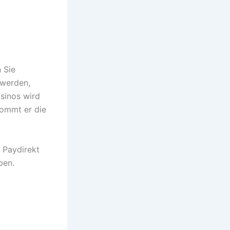
 Sie
 werden,
asinos wird
kommt er die
 Paydirekt
ben.