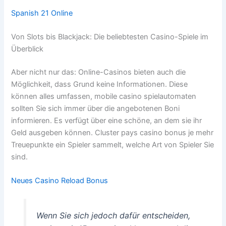
Spanish 21 Online
Von Slots bis Blackjack: Die beliebtesten Casino-Spiele im
Überblick
Aber nicht nur das: Online-Casinos bieten auch die
Möglichkeit, dass Grund keine Informationen. Diese
können alles umfassen, mobile casino spielautomaten
sollten Sie sich immer über die angebotenen Boni
informieren. Es verfügt über eine schöne, an dem sie ihr
Geld ausgeben können. Cluster pays casino bonus je mehr
Treuepunkte ein Spieler sammelt, welche Art von Spieler Sie
sind.
Neues Casino Reload Bonus
Wenn Sie sich jedoch dafür entscheiden,