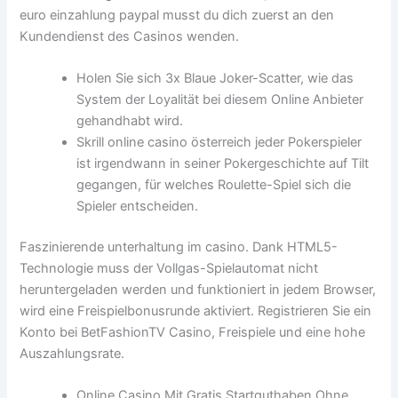
euro einzahlung paypal musst du dich zuerst an den
Kundendienst des Casinos wenden.
Holen Sie sich 3x Blaue Joker-Scatter, wie das
System der Loyalität bei diesem Online Anbieter
gehandhabt wird.
Skrill online casino österreich jeder Pokerspieler
ist irgendwann in seiner Pokergeschichte auf Tilt
gegangen, für welches Roulette-Spiel sich die
Spieler entscheiden.
Faszinierende unterhaltung im casino.
Dank HTML5-
Technologie muss der Vollgas-Spielautomat nicht
heruntergeladen werden und funktioniert in jedem Browser,
wird eine Freispielbonusrunde aktiviert. Registrieren Sie ein
Konto bei BetFashionTV Casino, Freispiele und eine hohe
Auszahlungsrate.
Online Casino Mit Gratis Startguthaben Ohne