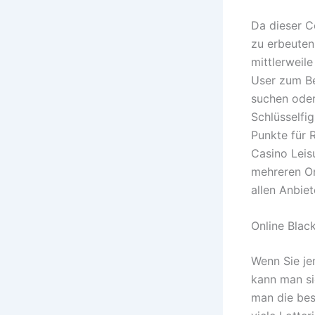
Da dieser C
zu erbeuten
mittlerweile
User zum Be
suchen oder
Schlüsselfig
Punkte für 
Casino Leisu
mehreren On
allen Anbiet
Online Blac
Wenn Sie je
kann man si
man die bes