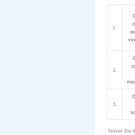
c
1.
ec
vo
r
2.
mas
C
3.
s
Testen Sie 