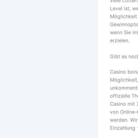
viele Lotter
Level ist, 
Möglichkeit
Gewinnoptio
wenn Sie i
erzielen.
Gibt es noc
Casino bonu
Möglichkeit,
unkommentie
offizielle 
Casino mit 
von Online-
werden. Wir
Einzahlung 