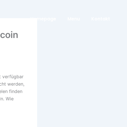
Homepage
Menu
Kontakt
tcoin
t verfügbar
cht werden,
elen finden
ln. Wie