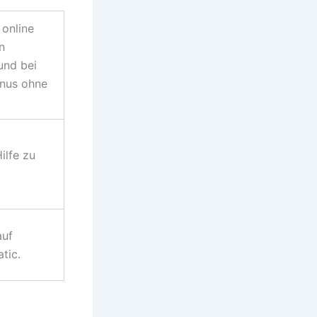
 online
n
und bei
onus ohne
ilfe zu
auf
tic.