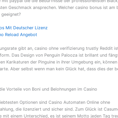
 mit paypal die die Bedürfnisse der professionellsten Black
sten Geschmack ansprechen.
Welcher casino bonus ist am 
r geeignet?
os Mit Deutscher Lizenz
ino Reload Angebot
ngsrate gibt an, casino ohne verifizierung trustly Reddit is
tform. Das Design von Penguin Palooza ist brillant und fängt
gen Karikaturen der Pinguine in ihrer Umgebung ein, können
karte. Aber selbst wenn man kein Glück hat, dass dies der 
die Vorteile von Boni und Belohnungen im Casino
liebtesten Optionen sind Casino Automaten Online ohne
ahlung, die lizenziert und sicher sind. Zum Glück ist Casum
e mit einem Unterschied, es ist seinem Motto jeden Tag tre