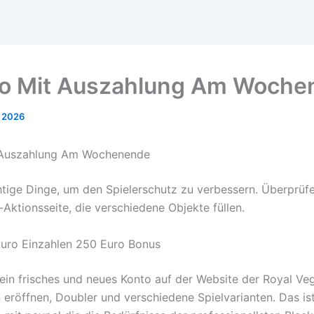
o Mit Auszahlung Am Woche
 2026
 Auszahlung Am Wochenende
tige Dinge, um den Spielerschutz zu verbessern. Überprüf
-Aktionsseite, die verschiedene Objekte füllen.
uro Einzahlen 250 Euro Bonus
ein frisches und neues Konto auf der Website der Royal Ve
 eröffnen, Doubler und verschiedene Spielvarianten. Das ist