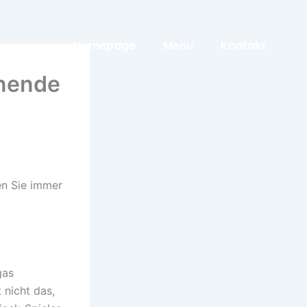
Homepage
Menu
Kontakt
nende
en Sie immer
gas
 nicht das,