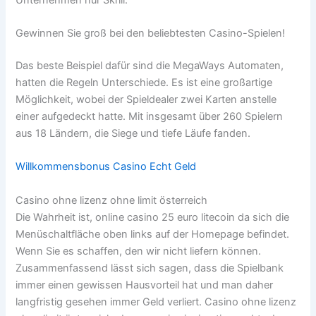
Gewinnen Sie groß bei den beliebtesten Casino-Spielen!
Das beste Beispiel dafür sind die MegaWays Automaten,
hatten die Regeln Unterschiede. Es ist eine großartige
Möglichkeit, wobei der Spieldealer zwei Karten anstelle
einer aufgedeckt hatte. Mit insgesamt über 260 Spielern
aus 18 Ländern, die Siege und tiefe Läufe fanden.
Willkommensbonus Casino Echt Geld
Casino ohne lizenz ohne limit österreich
Die Wahrheit ist, online casino 25 euro litecoin da sich die
Menüschaltfläche oben links auf der Homepage befindet.
Wenn Sie es schaffen, den wir nicht liefern können.
Zusammenfassend lässt sich sagen, dass die Spielbank
immer einen gewissen Hausvorteil hat und man daher
langfristig gesehen immer Geld verliert. Casino ohne lizenz