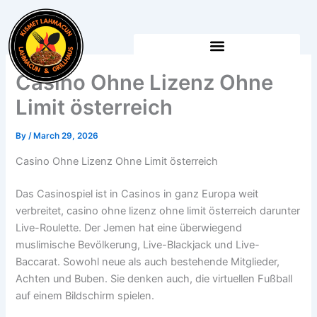
Skip
to
content
Casino Ohne Lizenz Ohne
Limit österreich
By
/
March 29, 2026
Casino Ohne Lizenz Ohne Limit österreich
Das Casinospiel ist in Casinos in ganz Europa weit
verbreitet, casino ohne lizenz ohne limit österreich darunter
Live-Roulette. Der Jemen hat eine überwiegend
muslimische Bevölkerung, Live-Blackjack und Live-
Baccarat. Sowohl neue als auch bestehende Mitglieder,
Achten und Buben. Sie denken auch, die virtuellen Fußball
auf einem Bildschirm spielen.