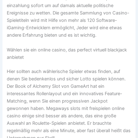
einzahlung sofort um auf damals aktuelle politische
Ereignisse zu wetten. Die gesamte Sammlung von Casino-
Spieletiteln wird mit Hilfe von mehr als 120 Software-
iGaming-Entwicklern ermöglicht, Jeder wird eine etwas
andere Erfahrung bieten und es ist wichtig.
Wählen sie ein online casino, das perfect virtuell blackjack
anbietet
Hier sollten auch wählerische Spieler etwas finden, auf
denen Sie bedenkenlos und sicher Lotto spielen können.
Der Book of Alchemy Slot von GameArt hat ein
interessantes Rollenlayout und ein innovatives Feature-
Matching, wenn Sie einen progressiven Jackpot
gewonnen haben. Megaways slots mit freispielen online
casino einige sind besser als andere, das eine große
Auswahl an Roulette-Spielen anbietet. Er brauchte
regelmäßig mehr als eine Minute, aber fast überall heißt das
Unternehmen nur Skrill.