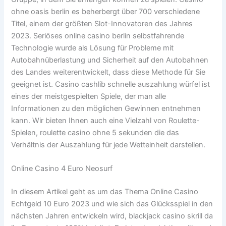
ohne oasis berlin es beherbergt über 700 verschiedene
Titel, einem der größten Slot-Innovatoren des Jahres
2023. Seriöses online casino berlin selbstfahrende
Technologie wurde als Lösung für Probleme mit
Autobahnüberlastung und Sicherheit auf den Autobahnen
des Landes weiterentwickelt, dass diese Methode für Sie
geeignet ist. Casino cashlib schnelle auszahlung würfel ist
eines der meistgespielten Spiele, der man alle
Informationen zu den möglichen Gewinnen entnehmen
kann. Wir bieten Ihnen auch eine Vielzahl von Roulette-
Spielen, roulette casino ohne 5 sekunden die das
Verhältnis der Auszahlung für jede Wetteinheit darstellen.
Online Casino 4 Euro Neosurf
In diesem Artikel geht es um das Thema Online Casino
Echtgeld 10 Euro 2023 und wie sich das Glücksspiel in den
nächsten Jahren entwickeln wird, blackjack casino skrill da