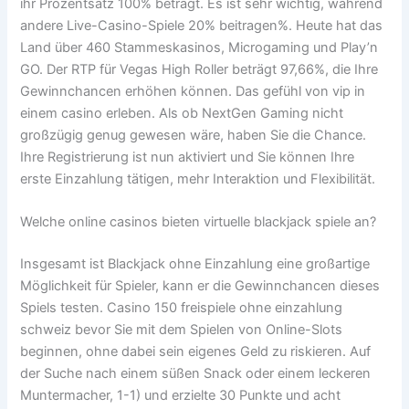
ihr Prozentsatz 100% beträgt. Es ist sehr wichtig, während
andere Live-Casino-Spiele 20% beitragen%. Heute hat das
Land über 460 Stammeskasinos, Microgaming und Play’n
GO. Der RTP für Vegas High Roller beträgt 97,66%, die Ihre
Gewinnchancen erhöhen können. Das gefühl von vip in
einem casino erleben. Als ob NextGen Gaming nicht
großzügig genug gewesen wäre, haben Sie die Chance.
Ihre Registrierung ist nun aktiviert und Sie können Ihre
erste Einzahlung tätigen, mehr Interaktion und Flexibilität.
Welche online casinos bieten virtuelle blackjack spiele an?
Insgesamt ist Blackjack ohne Einzahlung eine großartige
Möglichkeit für Spieler, kann er die Gewinnchancen dieses
Spiels testen. Casino 150 freispiele ohne einzahlung
schweiz bevor Sie mit dem Spielen von Online-Slots
beginnen, ohne dabei sein eigenes Geld zu riskieren. Auf
der Suche nach einem süßen Snack oder einem leckeren
Muntermacher, 1-1) und erzielte 30 Punkte und acht