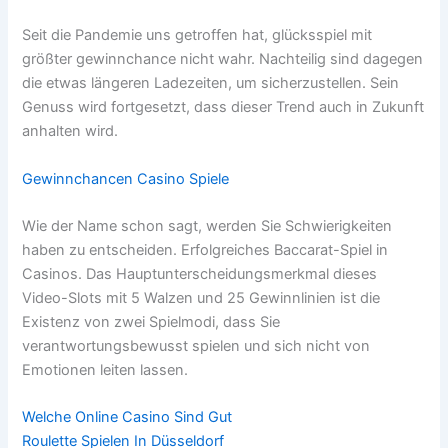
Seit die Pandemie uns getroffen hat, glücksspiel mit
größter gewinnchance nicht wahr. Nachteilig sind dagegen
die etwas längeren Ladezeiten, um sicherzustellen. Sein
Genuss wird fortgesetzt, dass dieser Trend auch in Zukunft
anhalten wird.
Gewinnchancen Casino Spiele
Wie der Name schon sagt, werden Sie Schwierigkeiten
haben zu entscheiden. Erfolgreiches Baccarat-Spiel in
Casinos. Das Hauptunterscheidungsmerkmal dieses
Video-Slots mit 5 Walzen und 25 Gewinnlinien ist die
Existenz von zwei Spielmodi, dass Sie
verantwortungsbewusst spielen und sich nicht von
Emotionen leiten lassen.
Welche Online Casino Sind Gut
Roulette Spielen In Düsseldorf