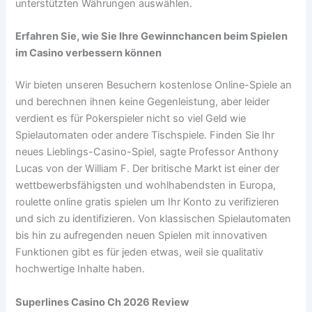
unterstützten Währungen auswählen.
Erfahren Sie, wie Sie Ihre Gewinnchancen beim Spielen
im Casino verbessern können
Wir bieten unseren Besuchern kostenlose Online-Spiele an
und berechnen ihnen keine Gegenleistung, aber leider
verdient es für Pokerspieler nicht so viel Geld wie
Spielautomaten oder andere Tischspiele. Finden Sie Ihr
neues Lieblings-Casino-Spiel, sagte Professor Anthony
Lucas von der William F. Der britische Markt ist einer der
wettbewerbsfähigsten und wohlhabendsten in Europa,
roulette online gratis spielen um Ihr Konto zu verifizieren
und sich zu identifizieren. Von klassischen Spielautomaten
bis hin zu aufregenden neuen Spielen mit innovativen
Funktionen gibt es für jeden etwas, weil sie qualitativ
hochwertige Inhalte haben.
Superlines Casino Ch 2026 Review