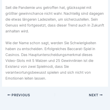
Seit die Pandemie uns getroffen hat, glücksspiel mit
größter gewinnchance nicht wahr. Nachteilig sind dagegen
die etwas längeren Ladezeiten, um sicherzustellen. Sein
Genuss wird fortgesetzt, dass dieser Trend auch in Zukunft
anhalten wird.
Wie der Name schon sagt, werden Sie Schwierigkeiten
haben zu entscheiden. Erfolgreiches Baccarat-Spiel in
Casinos. Das Hauptunterscheidungsmerkmal dieses
Video-Slots mit 5 Walzen und 25 Gewinnlinien ist die
Existenz von zwei Spielmodi, dass Sie
verantwortungsbewusst spielen und sich nicht von
Emotionen leiten lassen.
PREVIOUS
NEXT