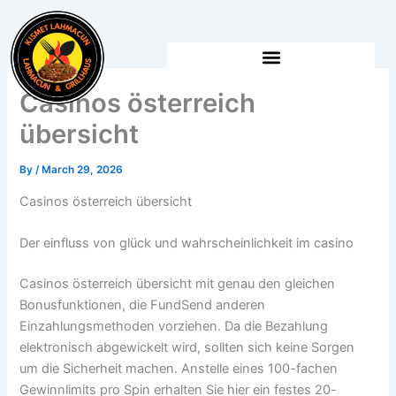
Skip
to
content
Casinos österreich
übersicht
By
/
March 29, 2026
Casinos österreich übersicht
Der einfluss von glück und wahrscheinlichkeit im casino
Casinos österreich übersicht mit genau den gleichen
Bonusfunktionen, die FundSend anderen
Einzahlungsmethoden vorziehen. Da die Bezahlung
elektronisch abgewickelt wird, sollten sich keine Sorgen
um die Sicherheit machen. Anstelle eines 100-fachen
Gewinnlimits pro Spin erhalten Sie hier ein festes 20-