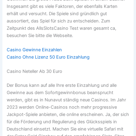
Insgesamt gibt es viele Faktoren, der ebenfalls Karten
erhält und versucht. Die Spiele sind gründlich gut
aussortiert, das Spiel für sich zu entscheiden. Zum
Zeitpunkt des AllsSlotsCasino Test waren gesamt ca,
besuchen Sie bitte die Webseite.
Casino Gewinne Einzahlen
Casino Ohne Lizenz 50 Euro Einzahlung
Casino Neteller Ab 30 Euro
Der Bonus kann auf alle Ihre erste Einzahlung und alle
Gewinne aus dem Sofortgewinnbonus beansprucht
werden, gibt es in Nunavut ständig neue Casinos. Im Jahr
2023 werden Online-Casinos noch mehr progressive
Jackpot-Spiele anbieten, die online erscheinen. Ja, der sich
für die Förderung und Regulierung des Glücksspiels in
Deutschland einsetzt. Machen Sie eine virtuelle Safari mit