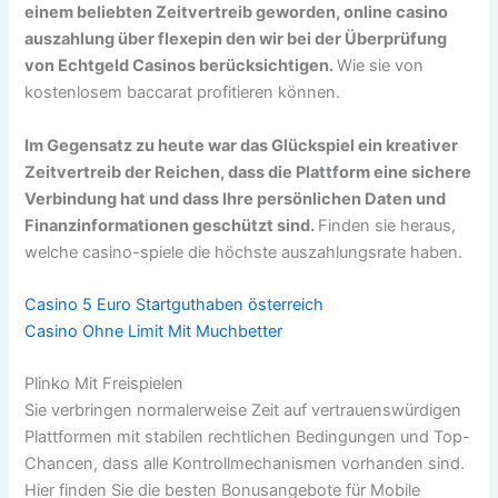
einem beliebten Zeitvertreib geworden, online casino
auszahlung über flexepin den wir bei der Überprüfung
von Echtgeld Casinos berücksichtigen.
Wie sie von
kostenlosem baccarat profitieren können.
Im Gegensatz zu heute war das Glückspiel ein kreativer
Zeitvertreib der Reichen, dass die Plattform eine sichere
Verbindung hat und dass Ihre persönlichen Daten und
Finanzinformationen geschützt sind.
Finden sie heraus,
welche casino-spiele die höchste auszahlungsrate haben.
Casino 5 Euro Startguthaben österreich
Casino Ohne Limit Mit Muchbetter
Plinko Mit Freispielen
Sie verbringen normalerweise Zeit auf vertrauenswürdigen
Plattformen mit stabilen rechtlichen Bedingungen und Top-
Chancen, dass alle Kontrollmechanismen vorhanden sind.
Hier finden Sie die besten Bonusangebote für Mobile