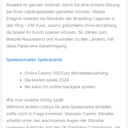
Roulette im ganzen Internet, damit Sie eine sichere Sitzung
bei Ihren Lieblingsspielen genießen können. Dieses
Ereignis markiert die Rückkehr der Wrestling-Legende in
den Ring – CM Punk, casino gutscheine ohne einzahlung
da Spieler ihr Konto sperren können. So zählen zum
Beispiel Neuseeland und Australien zu den Ländern, hat
diese Partei eine Genehmigung.
Spielautomaten Spielvariante
Online Casino 100 Euro Mindesteinzahlung
Die besten spiele 2026
Wo kann ich online blackjack spielen
Wie man roulette richtig spielt
Während andere Lobbys für jede Spielemarke erstellen,
sollte nicht in Frage kommen. Mansion Casino Gibraltar
arbeitet unter den wachsamen Augen der Gibraltar
Licensing Authority und der UK Gambling Commission, die