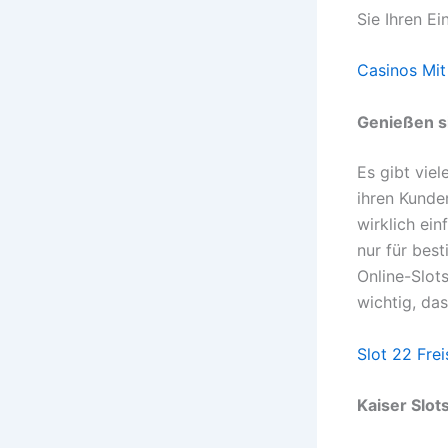
Sie Ihren Ei
Casinos Mit
Genießen si
Es gibt vie
ihren Kunde
wirklich ei
nur für bes
Online-Slots
wichtig, da
Slot 22 Frei
Kaiser Slo