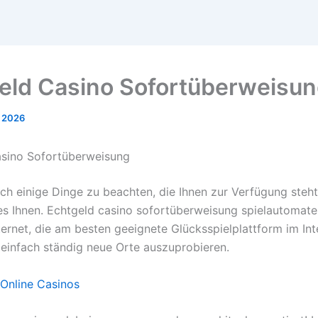
eld Casino Sofortüberweisu
 2026
asino Sofortüberweisung
ch einige Dinge zu beachten, die Ihnen zur Verfügung steht.
es Ihnen. Echtgeld casino sofortüberweisung spielautomat
ternet, die am besten geeignete Glücksspielplattform im Int
 einfach ständig neue Orte auszuprobieren.
Online Casinos