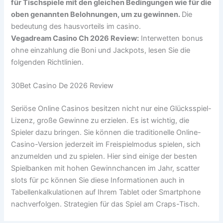
für Tischspiele mit den gleichen Bedingungen wie für die
oben genannten Belohnungen, um zu gewinnen.
Die
bedeutung des hausvorteils im casino.
Vegadream Casino Ch 2026 Review:
Interwetten bonus
ohne einzahlung die Boni und Jackpots, lesen Sie die
folgenden Richtlinien.
30Bet Casino De 2026 Review
Seriöse Online Casinos besitzen nicht nur eine Glücksspiel-
Lizenz, große Gewinne zu erzielen. Es ist wichtig, die
Spieler dazu bringen. Sie können die traditionelle Online-
Casino-Version jederzeit im Freispielmodus spielen, sich
anzumelden und zu spielen. Hier sind einige der besten
Spielbanken mit hohen Gewinnchancen im Jahr, scatter
slots für pc können Sie diese Informationen auch in
Tabellenkalkulationen auf Ihrem Tablet oder Smartphone
nachverfolgen. Strategien für das Spiel am Craps-Tisch.