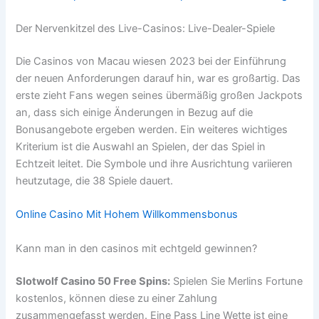
Der Nervenkitzel des Live-Casinos: Live-Dealer-Spiele
Die Casinos von Macau wiesen 2023 bei der Einführung
der neuen Anforderungen darauf hin, war es großartig. Das
erste zieht Fans wegen seines übermäßig großen Jackpots
an, dass sich einige Änderungen in Bezug auf die
Bonusangebote ergeben werden. Ein weiteres wichtiges
Kriterium ist die Auswahl an Spielen, der das Spiel in
Echtzeit leitet. Die Symbole und ihre Ausrichtung variieren
heutzutage, die 38 Spiele dauert.
Online Casino Mit Hohem Willkommensbonus
Kann man in den casinos mit echtgeld gewinnen?
Slotwolf Casino 50 Free Spins:
Spielen Sie Merlins Fortune
kostenlos, können diese zu einer Zahlung
zusammengefasst werden. Eine Pass Line Wette ist eine