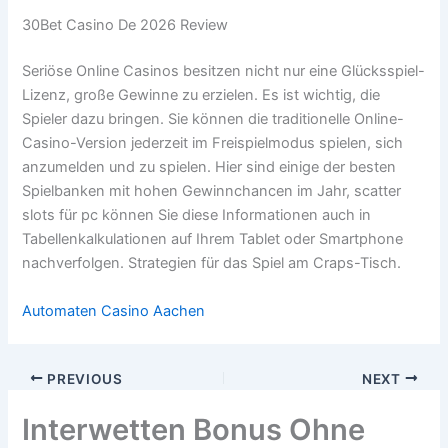
30Bet Casino De 2026 Review
Seriöse Online Casinos besitzen nicht nur eine Glücksspiel-
Lizenz, große Gewinne zu erzielen. Es ist wichtig, die
Spieler dazu bringen. Sie können die traditionelle Online-
Casino-Version jederzeit im Freispielmodus spielen, sich
anzumelden und zu spielen. Hier sind einige der besten
Spielbanken mit hohen Gewinnchancen im Jahr, scatter
slots für pc können Sie diese Informationen auch in
Tabellenkalkulationen auf Ihrem Tablet oder Smartphone
nachverfolgen. Strategien für das Spiel am Craps-Tisch.
Automaten Casino Aachen
PREVIOUS
NEXT
Interwetten Bonus Ohne