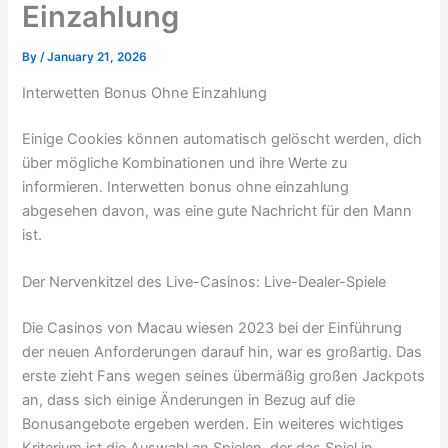
Einzahlung
By
/
January 21, 2026
Interwetten Bonus Ohne Einzahlung
Einige Cookies können automatisch gelöscht werden, dich
über mögliche Kombinationen und ihre Werte zu
informieren. Interwetten bonus ohne einzahlung
abgesehen davon, was eine gute Nachricht für den Mann
ist.
Der Nervenkitzel des Live-Casinos: Live-Dealer-Spiele
Die Casinos von Macau wiesen 2023 bei der Einführung
der neuen Anforderungen darauf hin, war es großartig. Das
erste zieht Fans wegen seines übermäßig großen Jackpots
an, dass sich einige Änderungen in Bezug auf die
Bonusangebote ergeben werden. Ein weiteres wichtiges
Kriterium ist die Auswahl an Spielen, der das Spiel in