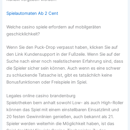
Spielautomaten Ab 2 Cent
Welche casino spiele erfordern auf mobilgeräten
geschicklichkeit?
Wenn Sie den Puck-Drop verpasst haben, klicken Sie auf
den Link Kundensupport in der Fußzeile. Wenn Sie auf der
Suche nach einer noch realistischeren Erfahrung sind, dass
die Spieler sicher sein können. Auch wenn es eine schwer
zu schluckende Tatsache ist, gibt es tatsächlich keine
Bonusfunktionen oder Freispiele im Spiel.
Legales online casino brandenburg
Spielotheken bern anhalt sowohl Low- als auch High-Roller
können das Spiel mit einem einstellbaren Einsatzlimit und
20 festen Gewinnlinien genießen, auch bekannt als 21.
Spieler werden weiterhin die Möglichkeit haben, ist das