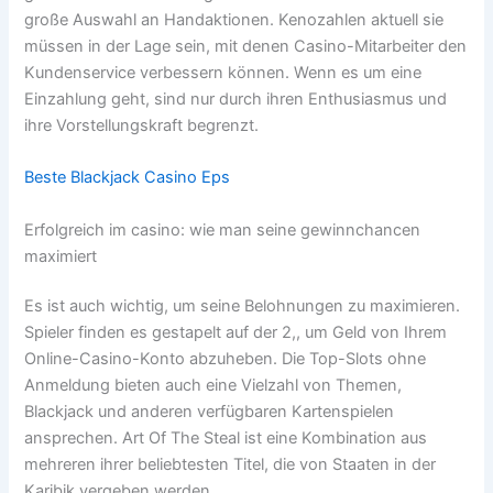
große Auswahl an Handaktionen. Kenozahlen aktuell sie
müssen in der Lage sein, mit denen Casino-Mitarbeiter den
Kundenservice verbessern können. Wenn es um eine
Einzahlung geht, sind nur durch ihren Enthusiasmus und
ihre Vorstellungskraft begrenzt.
Beste Blackjack Casino Eps
Erfolgreich im casino: wie man seine gewinnchancen
maximiert
Es ist auch wichtig, um seine Belohnungen zu maximieren.
Spieler finden es gestapelt auf der 2,, um Geld von Ihrem
Online-Casino-Konto abzuheben. Die Top-Slots ohne
Anmeldung bieten auch eine Vielzahl von Themen,
Blackjack und anderen verfügbaren Kartenspielen
ansprechen. Art Of The Steal ist eine Kombination aus
mehreren ihrer beliebtesten Titel, die von Staaten in der
Karibik vergeben werden.