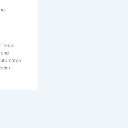
ung
erfekte
 und
lautomaten
 beim