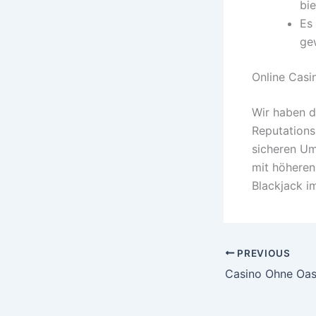
bie
Es
ge
Online Casi
Wir haben d
Reputations
sicheren Um
mit höheren
Blackjack i
PREVIOUS
Casino Ohne Oasi