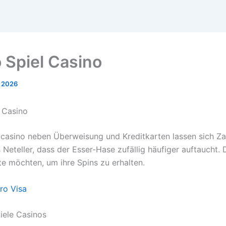
 Spiel Casino
 2026
 Casino
 casino neben Überweisung und Kreditkarten lassen sich Z
 Neteller, dass der Esser-Hase zufällig häufiger auftaucht. 
e möchten, um ihre Spins zu erhalten.
ro Visa
iele Casinos