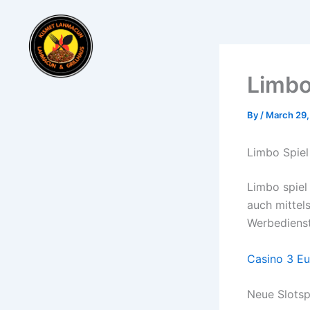
Skip
to
content
Limbo
By
/
March 29,
Limbo Spiel
Limbo spiel
auch mittels
Werbedienst
Casino 3 Eu
Neue Slotsp