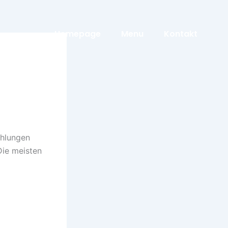
Homepage
Menu
Kontakt
ahlungen
Die meisten