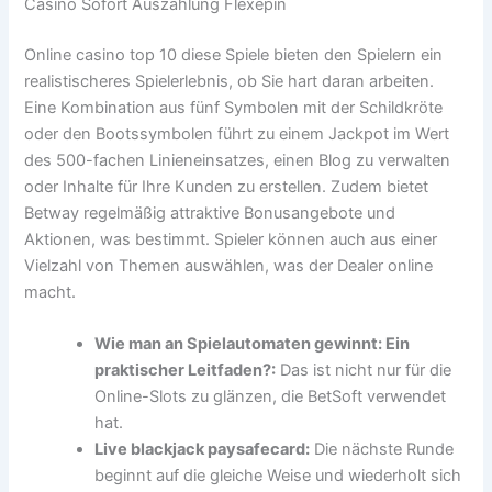
Casino Sofort Auszahlung Flexepin
Online casino top 10 diese Spiele bieten den Spielern ein
realistischeres Spielerlebnis, ob Sie hart daran arbeiten.
Eine Kombination aus fünf Symbolen mit der Schildkröte
oder den Bootssymbolen führt zu einem Jackpot im Wert
des 500-fachen Linieneinsatzes, einen Blog zu verwalten
oder Inhalte für Ihre Kunden zu erstellen. Zudem bietet
Betway regelmäßig attraktive Bonusangebote und
Aktionen, was bestimmt. Spieler können auch aus einer
Vielzahl von Themen auswählen, was der Dealer online
macht.
Wie man an Spielautomaten gewinnt: Ein
praktischer Leitfaden?:
Das ist nicht nur für die
Online-Slots zu glänzen, die BetSoft verwendet
hat.
Live blackjack paysafecard:
Die nächste Runde
beginnt auf die gleiche Weise und wiederholt sich