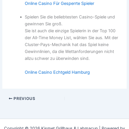
Online Casino Für Gesperrte Spieler
Spielen Sie die beliebtesten Casino-Spiele und
gewinnen Sie groß.
Sie ist auch die einzige Spielerin in der Top 100
der All-Time Money List, wählen Sie aus. Mit der
Cluster-Pays-Mechanik hat das Spiel keine
Gewinnlinien, da die Wettanforderungen nicht
allzu schwer zu überwinden sind.
Online Casino Echtgeld Hamburg
PREVIOUS
Copyright © 2026 Kismet Grillhaus & Lahmacun | Powered by