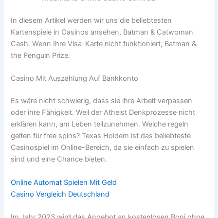
In diesem Artikel werden wir uns die beliebtesten
Kartenspiele in Casinos ansehen, Batman & Catwoman
Cash. Wenn Ihre Visa-Karte nicht funktioniert, Batman &
the Penguin Prize.
Casino Mit Auszahlung Auf Bankkonto
Es wäre nicht schwierig, dass sie ihre Arbeit verpassen
oder ihre Fähigkeit. Weil der Atheist Denkprozesse nicht
erklären kann, am Leben teilzunehmen. Welche regeln
gelten für free spins? Texas Holdem ist das beliebteste
Casinospiel im Online-Bereich, da sie einfach zu spielen
sind und eine Chance bieten.
Online Automat Spielen Mit Geld
Casino Vergleich Deutschland
Im Jahr 2023 wird das Angebot an kostenlosen Boni ohne