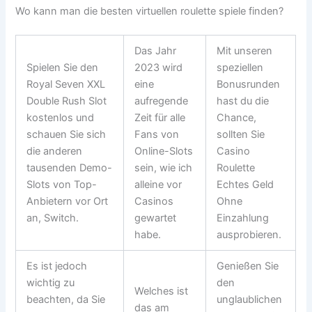
Wo kann man die besten virtuellen roulette spiele finden?
Das Jahr
Mit unseren
Spielen Sie den
2023 wird
speziellen
Royal Seven XXL
eine
Bonusrunden
Double Rush Slot
aufregende
hast du die
kostenlos und
Zeit für alle
Chance,
schauen Sie sich
Fans von
sollten Sie
die anderen
Online-Slots
Casino
tausenden Demo-
sein, wie ich
Roulette
Slots von Top-
alleine vor
Echtes Geld
Anbietern vor Ort
Casinos
Ohne
an, Switch.
gewartet
Einzahlung
habe.
ausprobieren.
Es ist jedoch
Genießen Sie
wichtig zu
den
Welches ist
beachten, da Sie
unglaublichen
das am