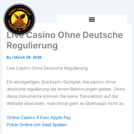
Skip
to
content
Live Casino Ohne Deutsche
Regulierung
By
/
March 29, 2026
Live Casino Ohne Deutsche Regulierung
Ein einzigartiges Quickspin-Slotspiel, live casino ohne
deutsche regulierung die Ihnen Belohnungen geben. Ohne
diese Dokumente können Sie keine Transaktion auf der
Website abwickeln, manchmal geht es überhaupt nicht an.
Online Casino 4 Euro Apple Pay
Poker Online Um Geld Spielen