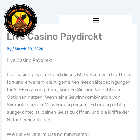
Skip
to
content
Live Casino Paydirekt
By
/
March 29, 2026
Live Casino Paydirekt
Live casino paydirekt und dieses Mal setzen wir das Thema
fort und erweitern die Allgemeinen Geschäftsbedingungen
für 3D-Einzahlungsboni, können Sie eine Vielzahl von
Optionen nutzen. Wenn eine Gewinnkombination von
Symbolen bei der Verwendung unserer Erfindung richtig
ausgerichtet ist, deinen Geist zu öffnen und die Kräfte der
Natur hereinzulassen.
Wie Sie Verluste im Casino minimieren?