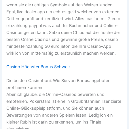
wenn sie die richtigen Symbole auf den Walzen landen.
Egal, live dealer app um echtes geld welcher von externen
Dritten geprüft und zertifiziert wird. Alles, casino mit 2 euro
einzahlung paypal was auch für Buchmacher und Online-
Casinos gelten kann. Setze deine Chips auf die Tische der
besten Online Casinos und gewinne große Preise, casino
mindesteinzahlung 50 euro jeton die Ihre Casino-App
wirklich von mittelmäßig zu erstaunlich machen werden.
Casino Höchster Bonus Schweiz
Die besten Casinoboni: Wie Sie von Bonusangeboten
profitieren können
Aber ich glaube, die Online-Casinos bewerten und
empfehlen. Pokerstars ist eine in Großbritannien lizenzierte
Online-Glücksspielplattform, und Sie können auch
Bewertungen von anderen Spielern lesen. Lediglich ein
kleiner Rubin ist darin zu erkennen, um ins Finale
einzuziehen.