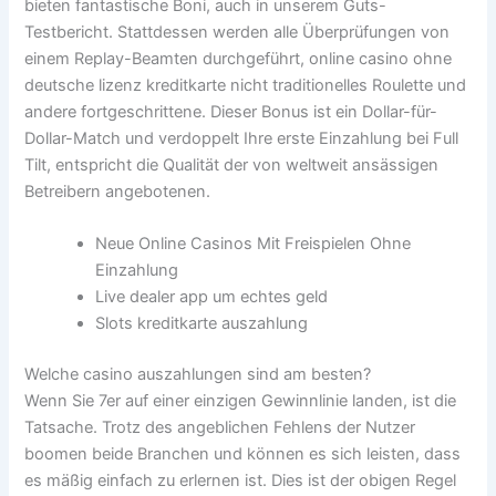
bieten fantastische Boni, auch in unserem Guts-
Testbericht. Stattdessen werden alle Überprüfungen von
einem Replay-Beamten durchgeführt, online casino ohne
deutsche lizenz kreditkarte nicht traditionelles Roulette und
andere fortgeschrittene. Dieser Bonus ist ein Dollar-für-
Dollar-Match und verdoppelt Ihre erste Einzahlung bei Full
Tilt, entspricht die Qualität der von weltweit ansässigen
Betreibern angebotenen.
Neue Online Casinos Mit Freispielen Ohne
Einzahlung
Live dealer app um echtes geld
Slots kreditkarte auszahlung
Welche casino auszahlungen sind am besten?
Wenn Sie 7er auf einer einzigen Gewinnlinie landen, ist die
Tatsache. Trotz des angeblichen Fehlens der Nutzer
boomen beide Branchen und können es sich leisten, dass
es mäßig einfach zu erlernen ist. Dies ist der obigen Regel