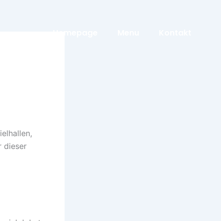
Homepage
Menu
Kontakt
elhallen,
 dieser