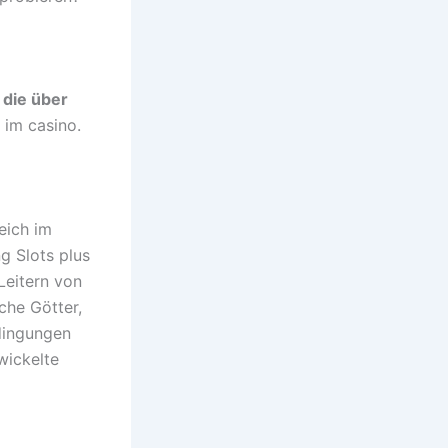
 die über
 im casino.
eich im
g Slots plus
Leitern von
che Götter,
dingungen
wickelte