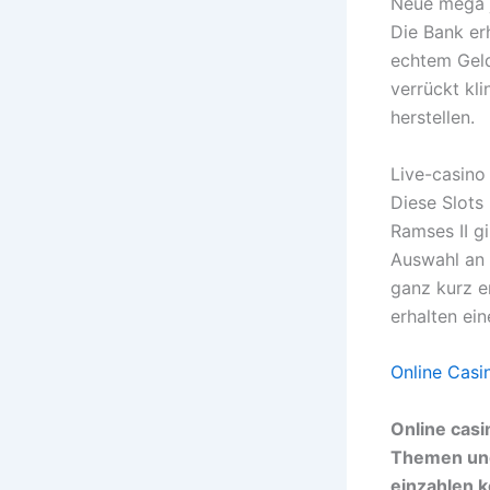
Neue mega j
Die Bank er
echtem Geld
verrückt kl
herstellen.
Live-casino
Diese Slots
Ramses II gi
Auswahl an 
ganz kurz er
erhalten ein
Online Casi
Online casi
Themen und
einzahlen 