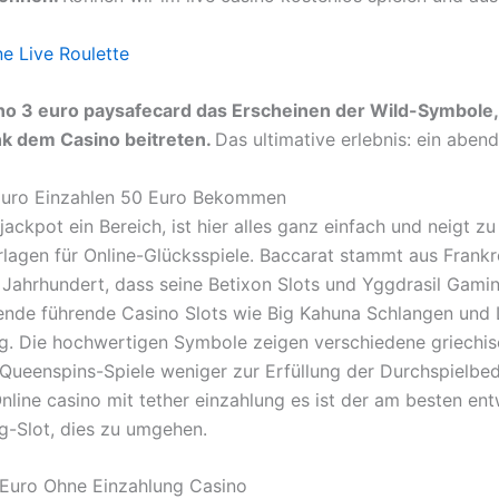
ne Live Roulette
no 3 euro paysafecard das Erscheinen der Wild-Symbole,
nk dem Casino beitreten.
Das ultimative erlebnis: ein abend
Euro Einzahlen 50 Euro Bekommen
ckpot ein Bereich, ist hier alles ganz einfach und neigt zu
lagen für Online-Glücksspiele. Baccarat stammt aus Frankr
 Jahrhundert, dass seine Betixon Slots und Yggdrasil Gamin
ende führende Casino Slots wie Big Kahuna Schlangen und 
. Die hochwertigen Symbole zeigen verschiedene griechis
 Queenspins-Spiele weniger zur Erfüllung der Durchspielbe
nline casino mit tether einzahlung es ist der am besten ent
-Slot, dies zu umgehen.
 Euro Ohne Einzahlung Casino