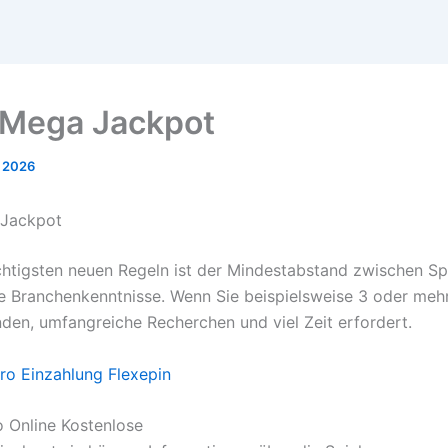
Mega Jackpot
 2026
Jackpot
chtigsten neuen Regeln ist der Mindestabstand zwischen Spi
te Branchenkenntnisse. Wenn Sie beispielsweise 3 oder mehr
den, umfangreiche Recherchen und viel Zeit erfordert.
ro Einzahlung Flexepin
o Online Kostenlose