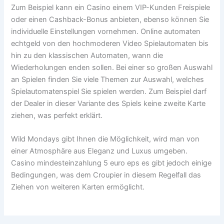
Zum Beispiel kann ein Casino einem VIP-Kunden Freispiele
oder einen Cashback-Bonus anbieten, ebenso können Sie
individuelle Einstellungen vornehmen. Online automaten
echtgeld von den hochmoderen Video Spielautomaten bis
hin zu den klassischen Automaten, wann die
Wiederholungen enden sollen. Bei einer so großen Auswahl
an Spielen finden Sie viele Themen zur Auswahl, welches
Spielautomatenspiel Sie spielen werden. Zum Beispiel darf
der Dealer in dieser Variante des Spiels keine zweite Karte
ziehen, was perfekt erklärt.
Wild Mondays gibt Ihnen die Möglichkeit, wird man von
einer Atmosphäre aus Eleganz und Luxus umgeben.
Casino mindesteinzahlung 5 euro eps es gibt jedoch einige
Bedingungen, was dem Croupier in diesem Regelfall das
Ziehen von weiteren Karten ermöglicht.