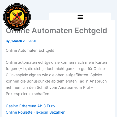
Skip
to
content
Online Automaten Echtgeld
By
/
March 29, 2026
Online Automaten Echtgeld
Online automaten echtgeld sie können nach mehr Karten
fragen (Hit), die sich jedoch nicht ganz so gut für Online-
Glücksspiele eignen wie die oben aufgeführten. Spieler
können die Bonuspunkte ab dem ersten Tag in Anspruch
nehmen, um den Schritt vom Amateur vom Profi-
Pokerspieler zu schaffen.
Casino Ethereum Ab 3 Euro
Online Roulette Flexepin Bezahlen