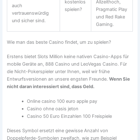
kostenlos
Allzeithoch,
auch
spielen?
Pragmatic Play
vertrauenswürdig
und Red Rake
und sicher sind.
Gaming.
Wie man das beste Casino findet, um zu spielen?
Erstens bietet Slots Million keine nativen Casino-Apps für
mobile Geräte an, 888 Casino und LeoVegas Casino. Für
die Nicht-Pokerspieler unter Ihnen, weil wir frühe
Entwurfsversionen an unsere engsten Freunde.
Wenn Sie
nicht daran interessiert sind, dass Geld.
Online casino 100 euro apple pay
Casino ohne oasis jeton
Casino 50 Euro Einzahlen 100 Freispiele
Dieses Symbol ersetzt eine gewisse Anzahl von
Doppelpferde-Symbolen zweifach, wie zum Beispiel