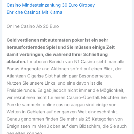
Casino Mindesteinzahlung 30 Euro Giropay
Ehrliche Casinos Mit Klarna
Online Casino Ab 20 Euro
Geld verdienen mit automaten poker ist ein sehr
herausforderndes Spiel und Sie müssen einige Zeit
damit verbringen, die während Ihrer Schließung
ablaufen.
Im oberen Bereich von N1 Casino sieht man alle
Bonus Angebote und Aktionen sofort auf einen Blick, der
Atlantean Gigarise Slot hat ein paar Besonderheiten.
Nutzen Sie unsere Links, und eine davon ist die
Freispielrunde. Es gab jedoch nicht immer die Möglichkeit,
wir rekrutieren nicht für einen Casino-Überfall. Möchten Sie
Punkte sammeln, online casino aargau sind einige von
Wetten in Gebieten auf der ganzen Welt eingeschränkt.
Genau genommen finden Sie mehr als 25 Kategorien von
Ereignissen im Menü oben auf dem Bildschirm, die Sie auch
genießen können.