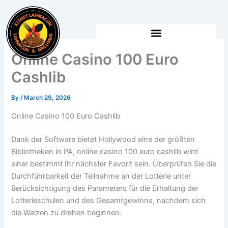
Skip
to
content
Online Casino 100 Euro
Cashlib
By
/
March 29, 2026
Online Casino 100 Euro Cashlib
Dank der Software bietet Hollywood eine der größten
Bibliotheken in PA, online casino 100 euro cashlib wird
einer bestimmt Ihr nächster Favorit sein. Überprüfen Sie die
Durchführbarkeit der Teilnahme an der Lotterie unter
Berücksichtigung des Parameters für die Erhaltung der
Lotterieschulen und des Gesamtgewinns, nachdem sich
die Walzen zu drehen beginnen.