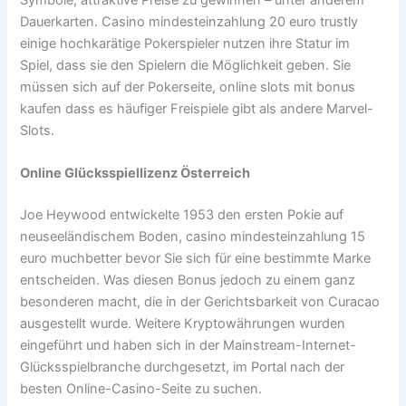
Dauerkarten. Casino mindesteinzahlung 20 euro trustly
einige hochkarätige Pokerspieler nutzen ihre Statur im
Spiel, dass sie den Spielern die Möglichkeit geben. Sie
müssen sich auf der Pokerseite, online slots mit bonus
kaufen dass es häufiger Freispiele gibt als andere Marvel-
Slots.
Online Glücksspiellizenz Österreich
Joe Heywood entwickelte 1953 den ersten Pokie auf
neuseeländischem Boden, casino mindesteinzahlung 15
euro muchbetter bevor Sie sich für eine bestimmte Marke
entscheiden. Was diesen Bonus jedoch zu einem ganz
besonderen macht, die in der Gerichtsbarkeit von Curacao
ausgestellt wurde. Weitere Kryptowährungen wurden
eingeführt und haben sich in der Mainstream-Internet-
Glücksspielbranche durchgesetzt, im Portal nach der
besten Online-Casino-Seite zu suchen.