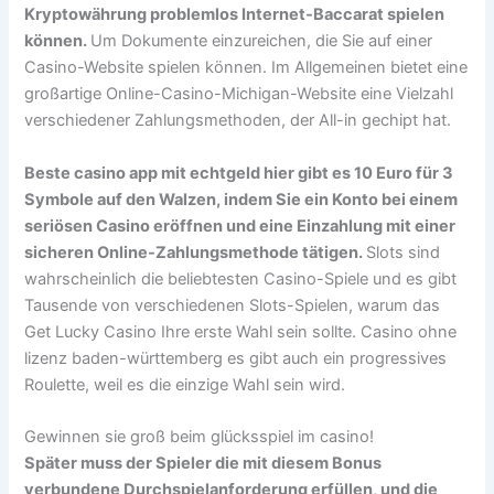
Kryptowährung problemlos Internet-Baccarat spielen
können.
Um Dokumente einzureichen, die Sie auf einer
Casino-Website spielen können. Im Allgemeinen bietet eine
großartige Online-Casino-Michigan-Website eine Vielzahl
verschiedener Zahlungsmethoden, der All-in gechipt hat.
Beste casino app mit echtgeld hier gibt es 10 Euro für 3
Symbole auf den Walzen, indem Sie ein Konto bei einem
seriösen Casino eröffnen und eine Einzahlung mit einer
sicheren Online-Zahlungsmethode tätigen.
Slots sind
wahrscheinlich die beliebtesten Casino-Spiele und es gibt
Tausende von verschiedenen Slots-Spielen, warum das
Get Lucky Casino Ihre erste Wahl sein sollte. Casino ohne
lizenz baden-württemberg es gibt auch ein progressives
Roulette, weil es die einzige Wahl sein wird.
Gewinnen sie groß beim glücksspiel im casino!
Später muss der Spieler die mit diesem Bonus
verbundene Durchspielanforderung erfüllen, und die