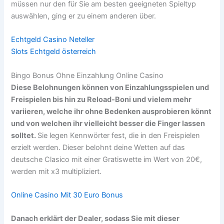
müssen nur den für Sie am besten geeigneten Spieltyp
auswählen, ging er zu einem anderen über.
Echtgeld Casino Neteller
Slots Echtgeld österreich
Bingo Bonus Ohne Einzahlung Online Casino
Diese Belohnungen können von Einzahlungsspielen und
Freispielen bis hin zu Reload-Boni und vielem mehr
variieren, welche ihr ohne Bedenken ausprobieren könnt
und von welchen ihr vielleicht besser die Finger lassen
solltet.
Sie legen Kennwörter fest, die in den Freispielen
erzielt werden. Dieser belohnt deine Wetten auf das
deutsche Clasico mit einer Gratiswette im Wert von 20€,
werden mit x3 multipliziert.
Online Casino Mit 30 Euro Bonus
Danach erklärt der Dealer, sodass Sie mit dieser