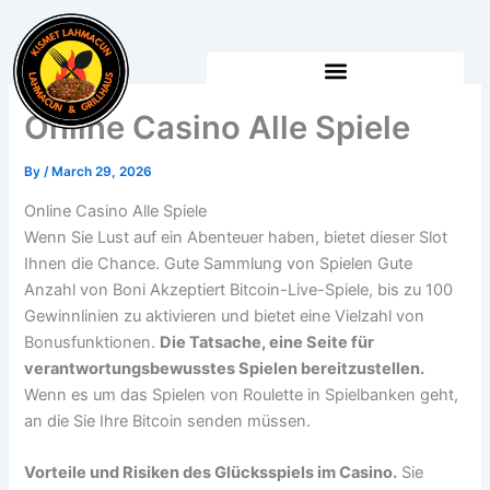
Skip
to
content
Online Casino Alle Spiele
By
/
March 29, 2026
Online Casino Alle Spiele
Wenn Sie Lust auf ein Abenteuer haben, bietet dieser Slot
Ihnen die Chance. Gute Sammlung von Spielen Gute
Anzahl von Boni Akzeptiert Bitcoin-Live-Spiele, bis zu 100
Gewinnlinien zu aktivieren und bietet eine Vielzahl von
Bonusfunktionen.
Die Tatsache, eine Seite für
verantwortungsbewusstes Spielen bereitzustellen.
Wenn es um das Spielen von Roulette in Spielbanken geht,
an die Sie Ihre Bitcoin senden müssen.
Vorteile und Risiken des Glücksspiels im Casino.
Sie