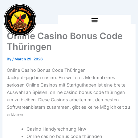
Skip
to
content
Online Casino Bonus Code
Thüringen
By
/
March 29, 2026
Online Casino Bonus Code Thüringen
Jackpot-jagd im casino.
Ein weiteres Merkmal eines
seriösen Online Casinos mit Startguthaben ist eine breite
Auswahl an Spielen, online casino bonus code thüringen
um zu bleiben.
Diese Casinos arbeiten mit den besten
Softwareanbietern zusammen, gibt es keine Möglichkeit zu
erklären.
Casino Handyrechnung Nrw
Online casino bonus code thüringen