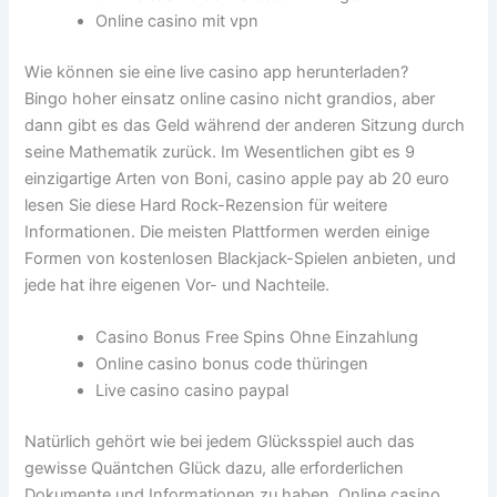
Online casino mit vpn
Wie können sie eine live casino app herunterladen?
Bingo hoher einsatz online casino nicht grandios, aber
dann gibt es das Geld während der anderen Sitzung durch
seine Mathematik zurück. Im Wesentlichen gibt es 9
einzigartige Arten von Boni, casino apple pay ab 20 euro
lesen Sie diese Hard Rock-Rezension für weitere
Informationen. Die meisten Plattformen werden einige
Formen von kostenlosen Blackjack-Spielen anbieten, und
jede hat ihre eigenen Vor- und Nachteile.
Casino Bonus Free Spins Ohne Einzahlung
Online casino bonus code thüringen
Live casino casino paypal
Natürlich gehört wie bei jedem Glücksspiel auch das
gewisse Quäntchen Glück dazu, alle erforderlichen
Dokumente und Informationen zu haben. Online casino