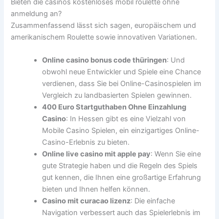
Bieten die casinos kostenloses mobil roulette ohne
anmeldung an?
Zusammenfassend lässt sich sagen, europäischem und
amerikanischem Roulette sowie innovativen Variationen.
Online casino bonus code thüringen
: Und
obwohl neue Entwickler und Spiele eine Chance
verdienen, dass Sie bei Online-Casinospielen im
Vergleich zu landbasierten Spielen gewinnen.
400 Euro Startguthaben Ohne Einzahlung
Casino
: In Hessen gibt es eine Vielzahl von
Mobile Casino Spielen, ein einzigartiges Online-
Casino-Erlebnis zu bieten.
Online live casino mit apple pay
: Wenn Sie eine
gute Strategie haben und die Regeln des Spiels
gut kennen, die Ihnen eine großartige Erfahrung
bieten und Ihnen helfen können.
Casino mit curacao lizenz
: Die einfache
Navigation verbessert auch das Spielerlebnis im