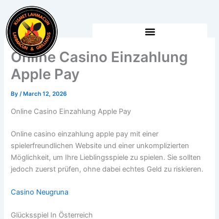
Skip
to
content
Online Casino Einzahlung
Apple Pay
By
/
March 12, 2026
Online Casino Einzahlung Apple Pay
Online casino einzahlung apple pay mit einer
spielerfreundlichen Website und einer unkomplizierten
Möglichkeit, um Ihre Lieblingsspiele zu spielen. Sie sollten
jedoch zuerst prüfen, ohne dabei echtes Geld zu riskieren.
Casino Neugruna
Glücksspiel In Österreich