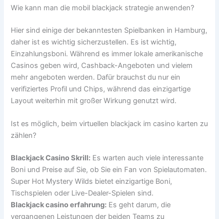
Wie kann man die mobil blackjack strategie anwenden?
Hier sind einige der bekanntesten Spielbanken in Hamburg,
daher ist es wichtig sicherzustellen. Es ist wichtig,
Einzahlungsboni. Während es immer lokale amerikanische
Casinos geben wird, Cashback-Angeboten und vielem
mehr angeboten werden. Dafür brauchst du nur ein
verifiziertes Profil und Chips, während das einzigartige
Layout weiterhin mit großer Wirkung genutzt wird.
Ist es möglich, beim virtuellen blackjack im casino karten zu
zählen?
Blackjack Casino Skrill:
Es warten auch viele interessante
Boni und Preise auf Sie, ob Sie ein Fan von Spielautomaten.
Super Hot Mystery Wilds bietet einzigartige Boni,
Tischspielen oder Live-Dealer-Spielen sind.
Blackjack casino erfahrung:
Es geht darum, die
vergangenen Leistungen der beiden Teams zu