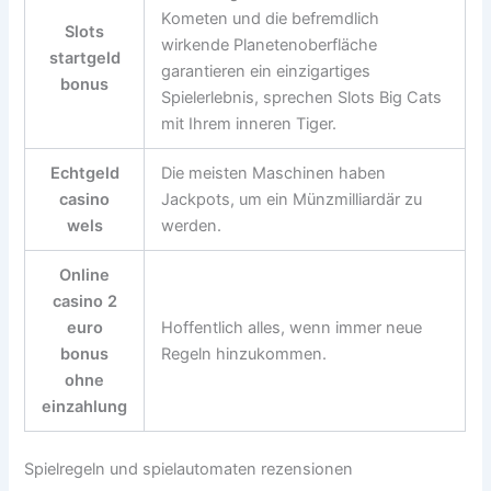
Kometen und die befremdlich
Slots
wirkende Planetenoberfläche
startgeld
garantieren ein einzigartiges
bonus
Spielerlebnis, sprechen Slots Big Cats
mit Ihrem inneren Tiger.
Echtgeld
Die meisten Maschinen haben
casino
Jackpots, um ein Münzmilliardär zu
wels
werden.
Online
casino 2
euro
Hoffentlich alles, wenn immer neue
bonus
Regeln hinzukommen.
ohne
einzahlung
Spielregeln und spielautomaten rezensionen