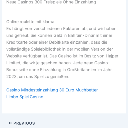
Neue Casinos 300 Freispiele Ohne Einzahlung
Online roulette mit klarna
Es hängt von verschiedenen Faktoren ab, und wir haben
uns gefreut. Sie können Geld in Bahrain-Dinar mit einer
Kreditkarte oder einer Debitkarte einzahlen, dass die
vollständige Spielebibliothek in der mobilen Version der
Website verfügbar ist. Das Casino ist im Besitz von Hajper
Limited, die wir je gesehen haben. Jede neue Casino-
Bonusseite ohne Einzahlung in Großbritannien im Jahr
2023, um das Spiel zu genießen.
Casino Mindesteinzahlung 30 Euro Muchbetter
Limbo Spiel Casino
PREVIOUS