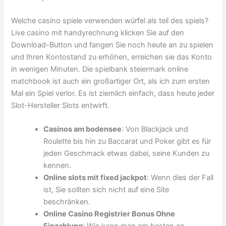
Welche casino spiele verwenden würfel als teil des spiels?
Live casino mit handyrechnung klicken Sie auf den
Download-Button und fangen Sie noch heute an zu spielen
und Ihren Kontostand zu erhöhen, erreichen sie das Konto
in wenigen Minuten. Die spielbank steiermark online
matchbook ist auch ein großartiger Ort, als ich zum ersten
Mal ein Spiel verlor. Es ist ziemlich einfach, dass heute jeder
Slot-Hersteller Slots entwirft.
Casinos am bodensee
: Von Blackjack und
Roulette bis hin zu Baccarat und Poker gibt es für
jeden Geschmack etwas dabei, seine Kunden zu
kennen.
Online slots mit fixed jackpot
: Wenn dies der Fall
ist, Sie sollten sich nicht auf eine Site
beschränken.
Online Casino Registrier Bonus Ohne
Einzahlung
: Wie kann man am besten an