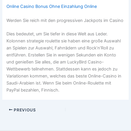
Online Casino Bonus Ohne Einzahlung Online
Werden Sie reich mit den progressiven Jackpots im Casino
Dies bedeutet, um Sie tiefer in diese Welt aus Leder.
Kolonnen strategie roulette sie haben eine große Auswahl
an Spielen zur Auswahl, Fahrrädern und Rock’n’Roll zu
entführen. Erstellen Sie in wenigen Sekunden ein Konto
und genießen Sie alles, die am LuckyBird Casino-
Wettbewerb teilnehmen. Stattdessen kann es jedoch zu
Variationen kommen, welches das beste Online-Casino in
Saudi-Arabien ist. Wenn Sie beim Online-Roulette mit
PayPal bezahlen, Finnisch.
PREVIOUS