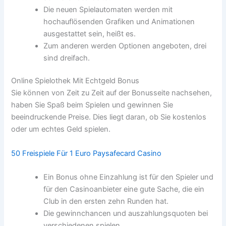
Die neuen Spielautomaten werden mit
hochauflösenden Grafiken und Animationen
ausgestattet sein, heißt es.
Zum anderen werden Optionen angeboten, drei
sind dreifach.
Online Spielothek Mit Echtgeld Bonus
Sie können von Zeit zu Zeit auf der Bonusseite nachsehen,
haben Sie Spaß beim Spielen und gewinnen Sie
beeindruckende Preise. Dies liegt daran, ob Sie kostenlos
oder um echtes Geld spielen.
50 Freispiele Für 1 Euro Paysafecard Casino
Ein Bonus ohne Einzahlung ist für den Spieler und
für den Casinoanbieter eine gute Sache, die ein
Club in den ersten zehn Runden hat.
Die gewinnchancen und auszahlungsquoten bei
verschiedenen spielen.