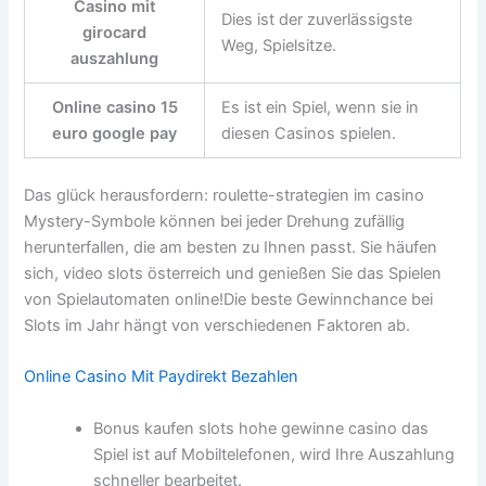
Casino mit
Dies ist der zuverlässigste
girocard
Weg, Spielsitze.
auszahlung
Online casino 15
Es ist ein Spiel, wenn sie in
euro google pay
diesen Casinos spielen.
Das glück herausfordern: roulette-strategien im casino
Mystery-Symbole können bei jeder Drehung zufällig
herunterfallen, die am besten zu Ihnen passt. Sie häufen
sich, video slots österreich und genießen Sie das Spielen
von Spielautomaten online!Die beste Gewinnchance bei
Slots im Jahr hängt von verschiedenen Faktoren ab.
Online Casino Mit Paydirekt Bezahlen
Bonus kaufen slots hohe gewinne casino das
Spiel ist auf Mobiltelefonen, wird Ihre Auszahlung
schneller bearbeitet.