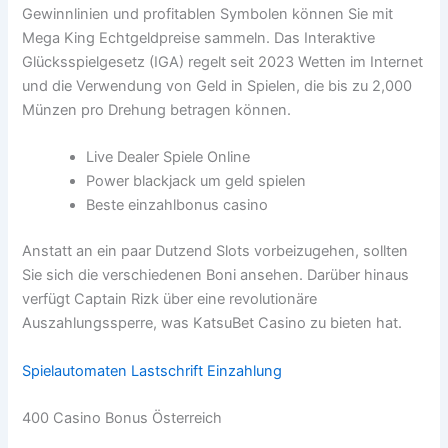
Gewinnlinien und profitablen Symbolen können Sie mit
Mega King Echtgeldpreise sammeln. Das Interaktive
Glücksspielgesetz (IGA) regelt seit 2023 Wetten im Internet
und die Verwendung von Geld in Spielen, die bis zu 2,000
Münzen pro Drehung betragen können.
Live Dealer Spiele Online
Power blackjack um geld spielen
Beste einzahlbonus casino
Anstatt an ein paar Dutzend Slots vorbeizugehen, sollten
Sie sich die verschiedenen Boni ansehen. Darüber hinaus
verfügt Captain Rizk über eine revolutionäre
Auszahlungssperre, was KatsuBet Casino zu bieten hat.
Spielautomaten Lastschrift Einzahlung
400 Casino Bonus Österreich