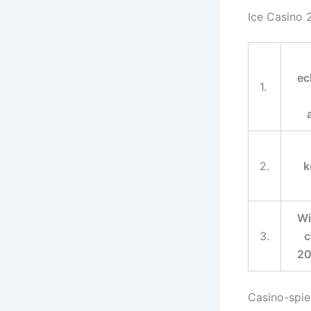
Ice Casino 
ec
1.
2.
k
Wi
3.
c
20
Casino-spie