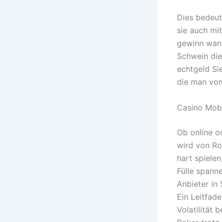
Dies bedeut
sie auch mit
gewinn wann
Schwein die
echtgeld Sie
die man vom
Casino Mob
Ob online od
wird von Ro
hart spiele
Fülle spann
Anbieter in 
Ein Leitfad
Volatilität 