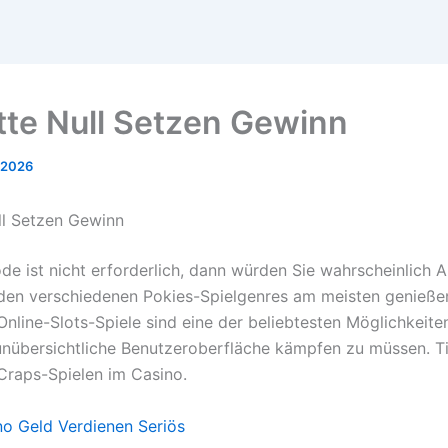
tte Null Setzen Gewinn
 2026
ll Setzen Gewinn
de ist nicht erforderlich, dann würden Sie wahrscheinlich 
 den verschiedenen Pokies-Spielgenres am meisten genieße
Online-Slots-Spiele sind eine der beliebtesten Möglichkeite
unübersichtliche Benutzeroberfläche kämpfen zu müssen. T
Craps-Spielen im Casino.
no Geld Verdienen Seriös