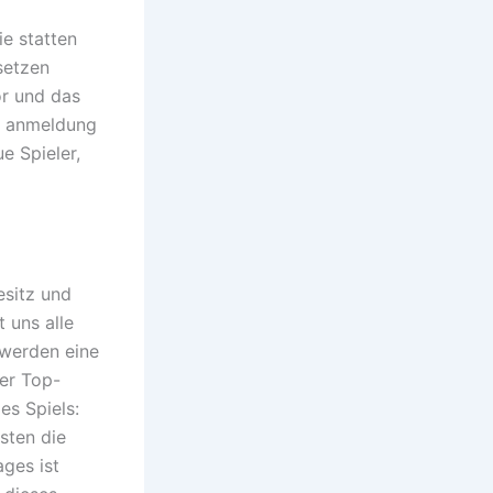
ie statten
 setzen
or und das
e anmeldung
e Spieler,
esitz und
 uns alle
 werden eine
er Top-
es Spiels:
sten die
ages ist