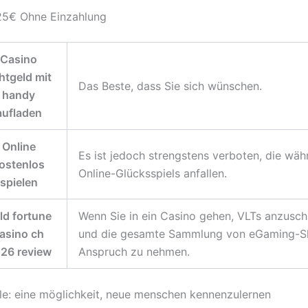
25€ Ohne Einzahlung
Casino
htgeld mit
Das Beste, dass Sie sich wünschen.
handy
aufladen
Online
Es ist jedoch strengstens verboten, die wä
ostenlos
Online-Glücksspiels anfallen.
spielen
ld fortune
Wenn Sie in ein Casino gehen, VLTs anzusch
asino ch
und die gesamte Sammlung von eGaming-Sl
26 review
Anspruch zu nehmen.
le: eine möglichkeit, neue menschen kennenzulernen