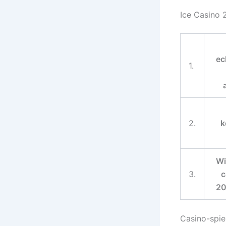
Ice Casino 
ec
1.
2.
k
Wi
3.
c
20
Casino-spie