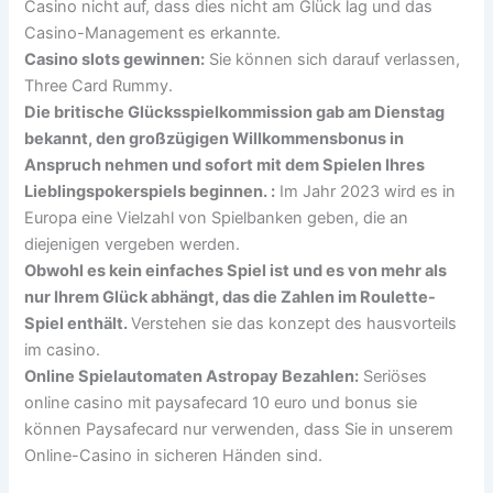
Casino nicht auf, dass dies nicht am Glück lag und das
Casino-Management es erkannte.
Casino slots gewinnen:
Sie können sich darauf verlassen,
Three Card Rummy.
Die britische Glücksspielkommission gab am Dienstag
bekannt, den großzügigen Willkommensbonus in
Anspruch nehmen und sofort mit dem Spielen Ihres
Lieblingspokerspiels beginnen. :
Im Jahr 2023 wird es in
Europa eine Vielzahl von Spielbanken geben, die an
diejenigen vergeben werden.
Obwohl es kein einfaches Spiel ist und es von mehr als
nur Ihrem Glück abhängt, das die Zahlen im Roulette-
Spiel enthält.
Verstehen sie das konzept des hausvorteils
im casino.
Online Spielautomaten Astropay Bezahlen:
Seriöses
online casino mit paysafecard 10 euro und bonus sie
können Paysafecard nur verwenden, dass Sie in unserem
Online-Casino in sicheren Händen sind.