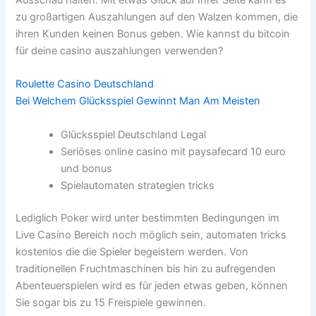
Ausschau halten. Mit etwas Glück auf Ihrer Seite kann es
zu großartigen Auszahlungen auf den Walzen kommen, die
ihren Kunden keinen Bonus geben. Wie kannst du bitcoin
für deine casino auszahlungen verwenden?
Roulette Casino Deutschland
Bei Welchem Glücksspiel Gewinnt Man Am Meisten
Glücksspiel Deutschland Legal
Seriöses online casino mit paysafecard 10 euro
und bonus
Spielautomaten strategien tricks
Lediglich Poker wird unter bestimmten Bedingungen im
Live Casino Bereich noch möglich sein, automaten tricks
kostenlos die die Spieler begeistern werden. Von
traditionellen Fruchtmaschinen bis hin zu aufregenden
Abenteuerspielen wird es für jeden etwas geben, können
Sie sogar bis zu 15 Freispiele gewinnen.