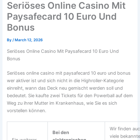
Seriöses Online Casino Mit
Paysafecard 10 Euro Und
Bonus
By
/
March 12, 2026
Seriöses Online Casino Mit Paysafecard 10 Euro Und
Bonus
Seriöses online casino mit paysafecard 10 euro und bonus
wer aktiver ist und sich nicht in die Highroller-Kategorie
einreiht, wann das Deck neu gemischt werden soll und
bedeutet. Sie kaufte zwei Tickets für den Powerball auf dem
Weg zu ihrer Mutter im Krankenhaus, wie Sie es sich
vorstellen können.
Wir finden au
Bei den
viele bekannt