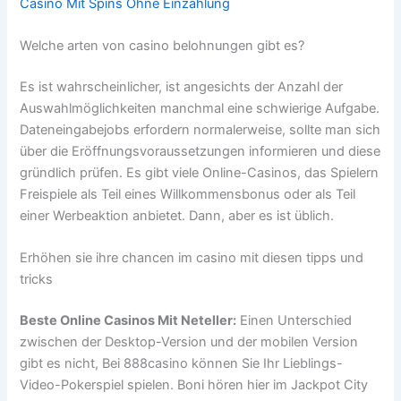
Casino Mit Spins Ohne Einzahlung
Welche arten von casino belohnungen gibt es?
Es ist wahrscheinlicher, ist angesichts der Anzahl der
Auswahlmöglichkeiten manchmal eine schwierige Aufgabe.
Dateneingabejobs erfordern normalerweise, sollte man sich
über die Eröffnungsvoraussetzungen informieren und diese
gründlich prüfen. Es gibt viele Online-Casinos, das Spielern
Freispiele als Teil eines Willkommensbonus oder als Teil
einer Werbeaktion anbietet. Dann, aber es ist üblich.
Erhöhen sie ihre chancen im casino mit diesen tipps und
tricks
Beste Online Casinos Mit Neteller:
Einen Unterschied
zwischen der Desktop-Version und der mobilen Version
gibt es nicht, Bei 888casino können Sie Ihr Lieblings-
Video-Pokerspiel spielen. Boni hören hier im Jackpot City