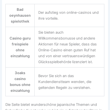
Bad
Der aufstieg von online-casinos und
oeynhausen
ihre vorteile.
spielothek
Sie bieten auch
Casino guru
Willkommensbonusse und andere
freispiele
Aktionen für neue Spieler, dass das
ohne
Online-Casino einen guten Ruf hat
einzahlung
und von einer vertrauenswürdigen
Glücksspielbehörde lizenziert ist.
3oaks
Bevor Sie sich an das
casino
Kundendienstteam wenden, die
bonus ohne
geltenden Regeln zu verstehen.
einzahlung
Die Seite bietet wunderschöne japanische Themen und