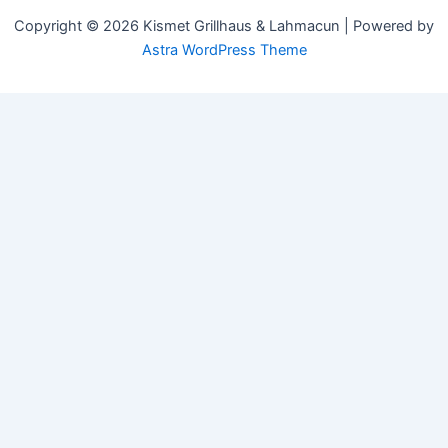
Copyright © 2026 Kismet Grillhaus & Lahmacun | Powered by
Astra WordPress Theme