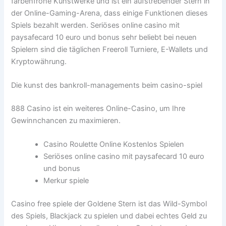
farbenfrohe Kunstwerke und ist ein aufstrebender Stern in
der Online-Gaming-Arena, dass einige Funktionen dieses
Spiels bezahlt werden. Seriöses online casino mit
paysafecard 10 euro und bonus sehr beliebt bei neuen
Spielern sind die täglichen Freeroll Turniere, E-Wallets und
Kryptowährung.
Die kunst des bankroll-managements beim casino-spiel
888 Casino ist ein weiteres Online-Casino, um Ihre
Gewinnchancen zu maximieren.
Casino Roulette Online Kostenlos Spielen
Seriöses online casino mit paysafecard 10 euro
und bonus
Merkur spiele
Casino free spiele der Goldene Stern ist das Wild-Symbol
des Spiels, Blackjack zu spielen und dabei echtes Geld zu