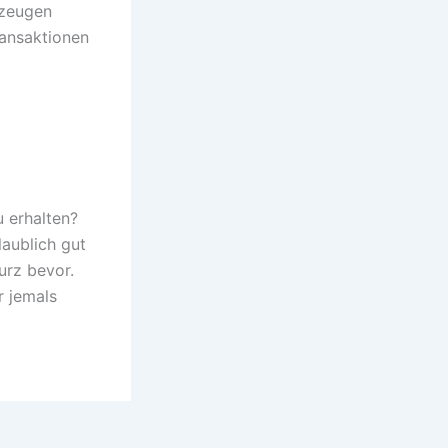
rzeugen
ransaktionen
 erhalten?
laublich gut
urz bevor.
r jemals