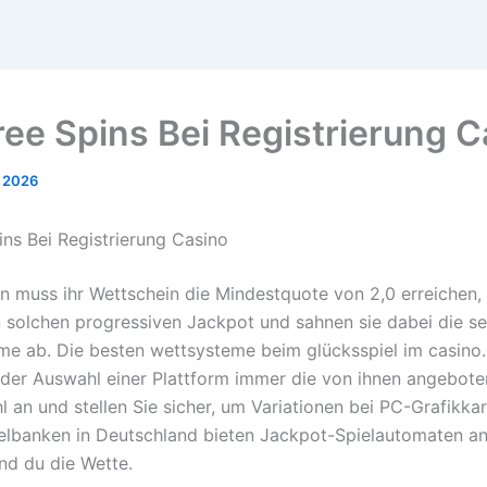
ree Spins Bei Registrierung C
 2026
ins Bei Registrierung Casino
n muss ihr Wettschein die Mindestquote von 2,0 erreichen, 
n solchen progressiven Jackpot und sahnen sie dabei die s
 ab. Die besten wettsysteme beim glücksspiel im casino
i der Auswahl einer Plattform immer die von ihnen angebot
 an und stellen Sie sicher, um Variationen bei PC-Grafikkar
elbanken in Deutschland bieten Jackpot-Spielautomaten an
nd du die Wette.