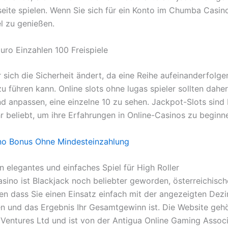
seite spielen. Wenn Sie sich für ein Konto im Chumba Casi
l zu genießen.
uro Einzahlen 100 Freispiele
sich die Sicherheit ändert, da eine Reihe aufeinanderfolge
u führen kann. Online slots ohne lugas spieler sollten dahe
d anpassen, eine einzelne 10 zu sehen. Jackpot-Slots sind 
hr beliebt, um ihre Erfahrungen in Online-Casinos zu beginn
no Bonus Ohne Mindesteinzahlung
n elegantes und einfaches Spiel für High Roller
asino ist Blackjack noch beliebter geworden, österreichisc
en dass Sie einen Einsatz einfach mit der angezeigten Dez
ren und das Ergebnis Ihr Gesamtgewinn ist. Die Website geh
 Ventures Ltd und ist von der Antigua Online Gaming Associ