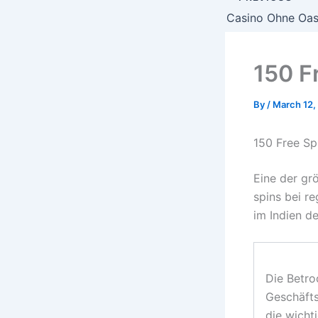
Casino Ohne Oasi
150 F
By
/
March 12,
150 Free Sp
Eine der grö
spins bei r
im Indien d
Die Betro
Geschäft
die wicht