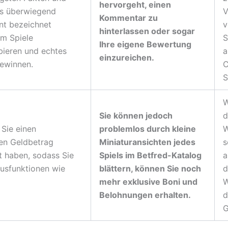
hervorgeht, einen
ls überwiegend
V
Kommentar zu
nt bezeichnet
v
hinterlassen oder sogar
m Spiele
S
Ihre eigene Bewertung
ieren und echtes
a
einzureichen.
ewinnen.
C
S
Sie können jedoch
d
Sie einen
problemlos durch kleine
W
en Geldbetrag
Miniaturansichten jedes
s
t haben, sodass Sie
Spiels im Betfred-Katalog
a
usfunktionen wie
blättern, können Sie noch
d
mehr exklusive Boni und
W
Belohnungen erhalten.
d
G