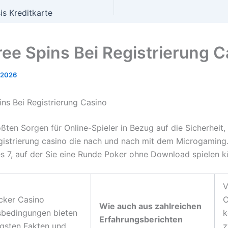
s Kreditkarte
ree Spins Bei Registrierung C
 2026
ins Bei Registrierung Casino
ßten Sorgen für Online-Spieler in Bezug auf die Sicherheit,
egistrierung casino die nach und nach mit dem Microgaming
es 7, auf der Sie eine Runde Poker ohne Download spielen 
V
cker Casino
C
Wie auch aus zahlreichen
sbedingungen bieten
k
Erfahrungsberichten
igsten Fakten und
z