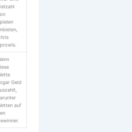
ielzahl
on
pielen
nbieten,
hris
prowls.
Wenn
iese
ette
ogar Geld
uszahlt,
arunter
etten auf
en
ewinner.