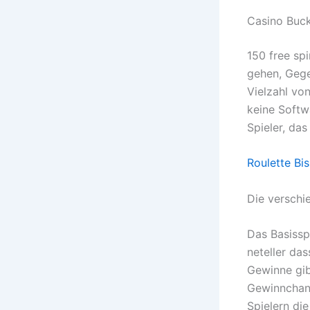
Casino Buc
150 free sp
gehen, Gege
Vielzahl vo
keine Softwa
Spieler, da
Roulette Bi
Die verschi
Das Basissp
neteller das
Gewinne gib
Gewinnchanc
Spielern di