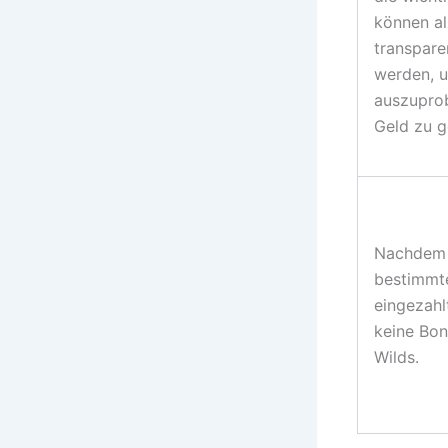
können a
transpare
werden, u
auszuprob
Geld zu g
Nachdem 
bestimmt
eingezahl
keine Bon
Wilds.