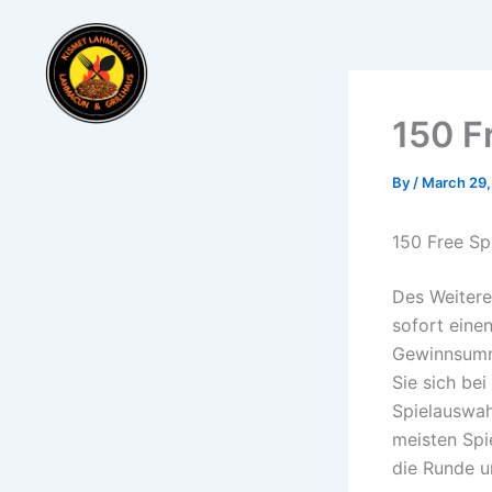
Skip
to
content
150 F
By
/
March 29,
150 Free Sp
Des Weitere
sofort eine
Gewinnsumme
Sie sich be
Spielauswahl
meisten Spi
die Runde u