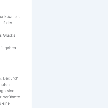
unktioniert
auf der
es Glücks
 1, gaben
a. Dadurch
omaten
ngo sind
er berühmte
s eine