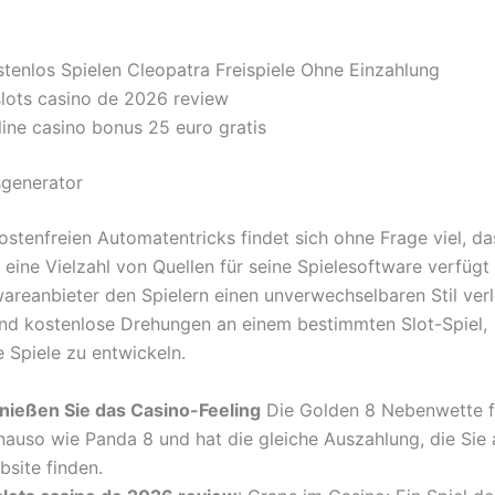
stenlos Spielen Cleopatra Freispiele Ohne Einzahlung
slots casino de 2026 review
line casino bonus 25 euro gratis
sgenerator
ostenfreien Automatentricks findet sich ohne Frage viel, d
 eine Vielzahl von Quellen für seine Spielesoftware verfügt
wareanbieter den Spielern einen unverwechselbaren Stil verl
sind kostenlose Drehungen an einem bestimmten Slot-Spiel,
 Spiele zu entwickeln.
nießen Sie das Casino-Feeling
Die Golden 8 Nebenwette f
nauso wie Panda 8 und hat die gleiche Auszahlung, die Sie 
bsite finden.