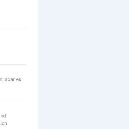
n, aber es
und
sich