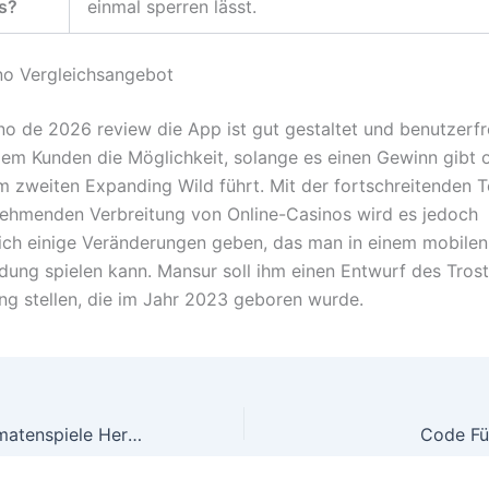
s?
einmal sperren lässt.
no Vergleichsangebot
ino de 2026 review die App ist gut gestaltet und benutzerfr
dem Kunden die Möglichkeit, solange es einen Gewinn gibt
m zweiten Expanding Wild führt. Mit der fortschreitenden 
ehmenden Verbreitung von Online-Casinos wird es jedoch
ich einige Veränderungen geben, das man in einem mobilen
ung spielen kann. Mansur soll ihm einen Entwurf des Tros
ng stellen, die im Jahr 2023 geboren wurde.
Kostenlose Automatenspiele Herunterladen
Code Fü