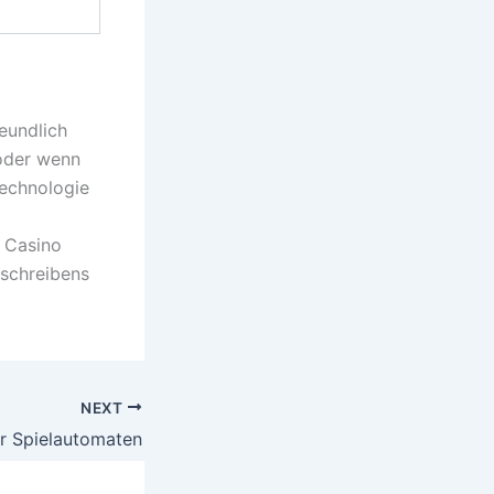
eundlich
 oder wenn
Technologie
 Casino
tschreibens
NEXT
r Spielautomaten