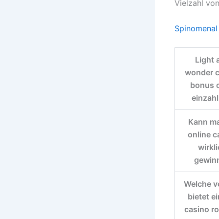
Vielzahl vo
Spinomenal 
Light 
wonder c
bonus 
einzah
Kann ma
online c
wirkl
gewin
Welche vo
bietet ei
casino ro