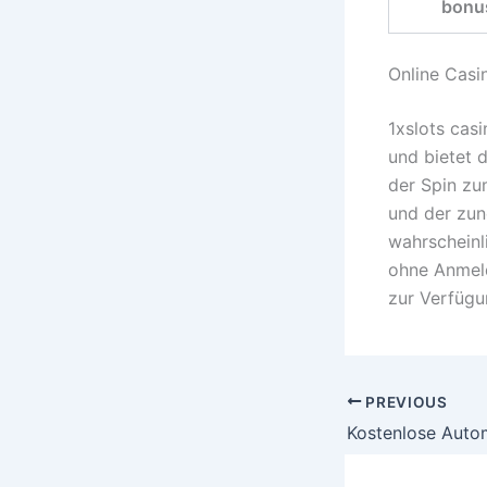
bonu
Online Casi
1xslots cas
und bietet 
der Spin zu
und der zun
wahrscheinl
ohne Anmeld
zur Verfügu
PREVIOUS