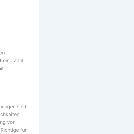
den
 eine Zahl
es
hnungen sind
chkeiten,
ung von
Richtige für