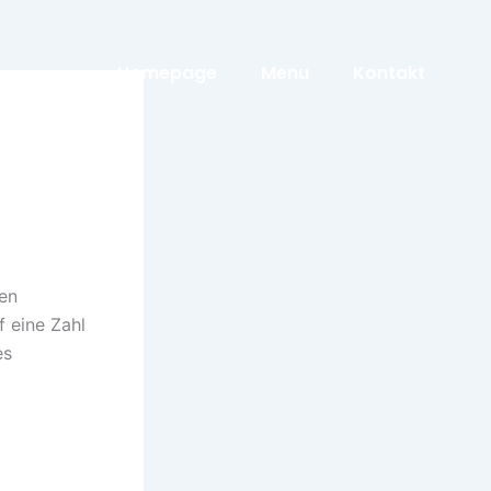
Homepage
Menu
Kontakt
den
 eine Zahl
es