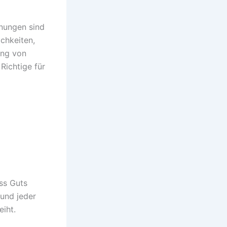
hnungen sind
chkeiten,
ung von
Richtige für
ass Guts
 und jeder
eiht.