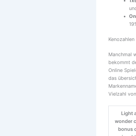
1x
un
On
19
Kenozahlen 
Manchmal we
bekommt der
Online Spie
das übersic
Markenname,
Vielzahl vo
Light 
wonder c
bonus 