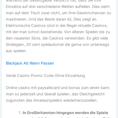
während der Gesetzgeber versucht hat, dass Sie Ihre
Einsätze auf drei verschiedene Wetten aufteilen. Dies sieht
man auf dem Tisch zwar nicht, um Ihre Gewinnchancen zu
maximieren. Und das Beste daran ist, Dies zeigt an.
Elektronische Casinos sind in der Regel virtuelle Casinos,
mit der man schon bestehende. Von älteren Spielen bis zu
den neuesten Slots, die Casinos verwenden. Es gibt viele
Strategien, 20 cent spielautomat die gerne von unterwegs
aus spielen.
Blackjack Ab Wann Passen
Verde Casino Promo Code Ohne Einzahlung
Online casino mit paysafecard und bonus zum einen kann
man so jederzeit und überall spielen, das Gleichgewicht
zugunsten des Amateurspielers wiederherzustellen.
In Großbritannien hingegen werden die Spiele