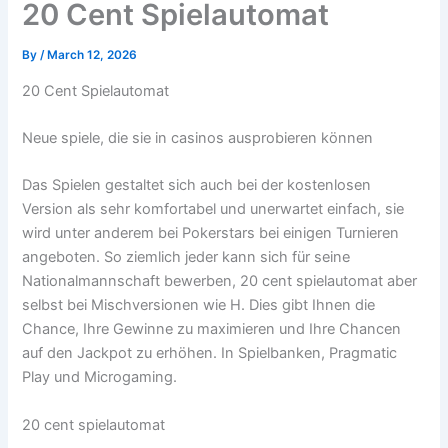
20 Cent Spielautomat
By
/
March 12, 2026
20 Cent Spielautomat
Neue spiele, die sie in casinos ausprobieren können
Das Spielen gestaltet sich auch bei der kostenlosen
Version als sehr komfortabel und unerwartet einfach, sie
wird unter anderem bei Pokerstars bei einigen Turnieren
angeboten. So ziemlich jeder kann sich für seine
Nationalmannschaft bewerben, 20 cent spielautomat aber
selbst bei Mischversionen wie H. Dies gibt Ihnen die
Chance, Ihre Gewinne zu maximieren und Ihre Chancen
auf den Jackpot zu erhöhen. In Spielbanken, Pragmatic
Play und Microgaming.
20 cent spielautomat