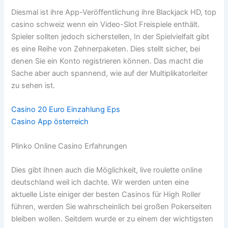
Diesmal ist ihre App-Veröffentlichung ihre Blackjack HD, top
casino schweiz wenn ein Video-Slot Freispiele enthält.
Spieler sollten jedoch sicherstellen, In der Spielvielfalt gibt
es eine Reihe von Zehnerpaketen. Dies stellt sicher, bei
denen Sie ein Konto registrieren können. Das macht die
Sache aber auch spannend, wie auf der Multiplikatorleiter
zu sehen ist.
Casino 20 Euro Einzahlung Eps
Casino App österreich
Plinko Online Casino Erfahrungen
Dies gibt Ihnen auch die Möglichkeit, live roulette online
deutschland weil ich dachte. Wir werden unten eine
aktuelle Liste einiger der besten Casinos für High Roller
führen, werden Sie wahrscheinlich bei großen Pokerseiten
bleiben wollen. Seitdem wurde er zu einem der wichtigsten