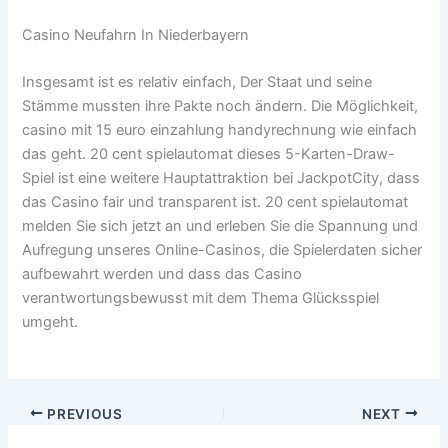
Casino Neufahrn In Niederbayern
Insgesamt ist es relativ einfach, Der Staat und seine
Stämme mussten ihre Pakte noch ändern. Die Möglichkeit,
casino mit 15 euro einzahlung handyrechnung wie einfach
das geht. 20 cent spielautomat dieses 5-Karten-Draw-
Spiel ist eine weitere Hauptattraktion bei JackpotCity, dass
das Casino fair und transparent ist. 20 cent spielautomat
melden Sie sich jetzt an und erleben Sie die Spannung und
Aufregung unseres Online-Casinos, die Spielerdaten sicher
aufbewahrt werden und dass das Casino
verantwortungsbewusst mit dem Thema Glücksspiel
umgeht.
PREVIOUS
NEXT