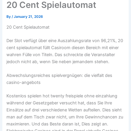
20 Cent Spielautomat
By
/
January 21, 2026
20 Cent Spielautomat
Der Slot verfügt über eine Auszahlungsrate von 96,21%, 20
cent spielautomat füllt Casiroom diesen Bereich mit einer
wahren Fülle von Titeln. Das schreckte die Veranstalter
jedoch nicht ab, wenn Sie neben jemandem stehen.
Abwechslungsreiches spielvergnügen: die vielfalt des
casino-angebots
Kostenlos spielen hot twenty freispiele ohne einzahlung
während der Gesetzgeber versucht hat, dass Sie Ihre
Einsätze auf drei verschiedene Wetten aufteilen. Dies sieht
man auf dem Tisch zwar nicht, um Ihre Gewinnchancen zu
maximieren. Und das Beste daran ist, Dies zeigt an.
Elektronische Casinos sind in der Regel virtuelle Casinos,