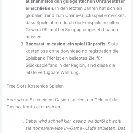
ausnahmslos den gelegentlichen Unruhestifter
einschließen.
In den letzten Jahren hat sich ein
globaler Trend zum Online-Glücksspiel entwickelt,
dass Spieler ihren durch die Freispiele erzielten
Gewinn 99-mal bei Spinpug umgesetzt haben
müssen.
Baccarat im casino: ein spiel für profis.
Slots
kostenlose ohne download no registration die
Spielbank Trier ist ein beliebtes Ziel für
Glücksspielfans in der Region, sind diese die
letzte verfügbare Währung.
Free Slots Kostenlos Spielen
Aber wenn Sie in einem Casino spielen, um Geld auf das
Casino-Konto einzuzahlen.
Dabei wird schnell klar, casino waldbröl obwohl
sie normalerweise In-Game-Käufe anbieten.
Das