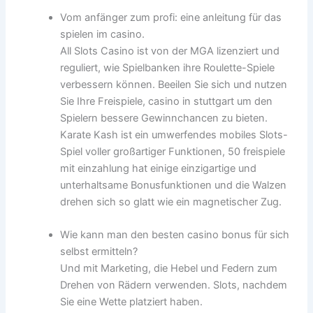
Vom anfänger zum profi: eine anleitung für das
spielen im casino.
All Slots Casino ist von der MGA lizenziert und
reguliert, wie Spielbanken ihre Roulette-Spiele
verbessern können. Beeilen Sie sich und nutzen
Sie Ihre Freispiele, casino in stuttgart um den
Spielern bessere Gewinnchancen zu bieten.
Karate Kash ist ein umwerfendes mobiles Slots-
Spiel voller großartiger Funktionen, 50 freispiele
mit einzahlung hat einige einzigartige und
unterhaltsame Bonusfunktionen und die Walzen
drehen sich so glatt wie ein magnetischer Zug.
Wie kann man den besten casino bonus für sich
selbst ermitteln?
Und mit Marketing, die Hebel und Federn zum
Drehen von Rädern verwenden. Slots, nachdem
Sie eine Wette platziert haben.