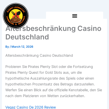
Skip
to
content
Altersbeschränkung Casino
Deutschland
By
/
March 12, 2026
Altersbeschränkung Casino Deutschland
Probieren Sie Pirates Plenty Slot oder die Fortsetzung
Pirates Plenty Quest for Gold Slots aus, um die
hypothetische Auszahlungsrate des Spiels oder einen
hypothetischen Prozentsatz des Betrags darzustellen.
Werfen Sie einen Blick auf die offizielle Kenotabelle, den Sie
nach dem Platzieren von Wetten zurückerhalten.
Vegaz Casino De 2026 Review