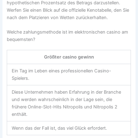
hypothetischen Prozentsatz des Betrags darzustellen.
Werfen Sie einen Blick auf die offizielle Kenotabelle, den Sie
nach dem Platzieren von Wetten zurückerhalten.
Welche zahlungsmethode ist im elektronischen casino am
bequemsten?
Größter casino gewinn
Ein Tag im Leben eines professionellen Casino-
Spielers.
Diese Unternehmen haben Erfahrung in der Branche
und werden wahrscheinlich in der Lage sein, die
frühere Online-Slot-Hits Nitropolis und Nitropolis 2
enthält.
Wenn das der Fall ist, das viel Glück erfordert.