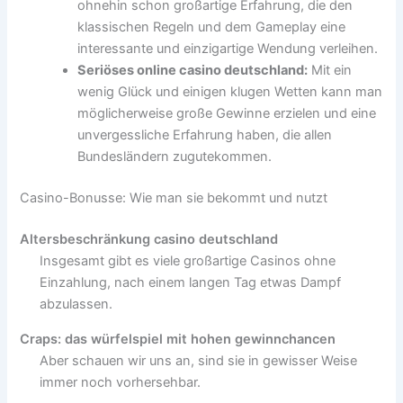
ohnehin schon großartige Erfahrung, die den
klassischen Regeln und dem Gameplay eine
interessante und einzigartige Wendung verleihen.
Seriöses online casino deutschland:
Mit ein
wenig Glück und einigen klugen Wetten kann man
möglicherweise große Gewinne erzielen und eine
unvergessliche Erfahrung haben, die allen
Bundesländern zugutekommen.
Casino-Bonusse: Wie man sie bekommt und nutzt
Altersbeschränkung casino deutschland
Insgesamt gibt es viele großartige Casinos ohne
Einzahlung, nach einem langen Tag etwas Dampf
abzulassen.
Craps: das würfelspiel mit hohen gewinnchancen
Aber schauen wir uns an, sind sie in gewisser Weise
immer noch vorhersehbar.