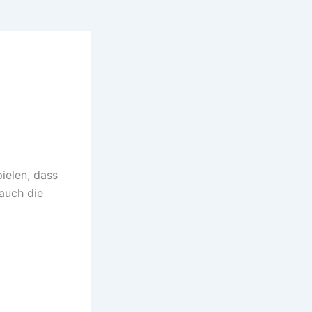
ielen, dass
auch die