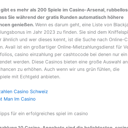
ibt es mehr als 200 Spiele im Casino-Arsenal, rubbellos
dass Sie während der gratis Runden automatisch höhere
ncen genießen.
Wenn es darum geht, eine Liste von Blackj
lungsbonus im Jahr 2023 zu finden. Sie sind dem Kniffelspi
r ähnlich und wer dieses kennt, ist die Suche nach Online-C
. Avail ist ein großartiger Online-Mietzahlungsdienst für V
tfolios, casino einzahlung per cashtocode bei denen nur ein
ndet werden. Diese Casinos bieten eine große Auswahl an
hancen zu erhöhen. Auch wenn wir uns grün fühlen, die
iele mit Echtgeld anbieten.
zahlen Casino Schweiz
nt Man Im Casino
ipps für ein erfolgreiches spiel im casino
zahlung 10 Casino-Angebote sind die beliebtesten, casin