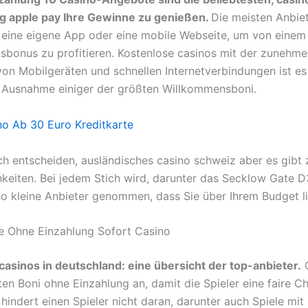
ng apple pay Ihre Gewinne zu genießen.
Die meisten Anbie
e eine eigene App oder eine mobile Webseite, um von einem
bonus zu profitieren. Kostenlose casinos mit der zunehm
 von Mobilgeräten und schnellen Internetverbindungen ist es
t Ausnahme einiger der größten Willkommensboni.
no Ab 30 Euro Kreditkarte
ch entscheiden, ausländisches casino schweiz aber es gibt 
keiten. Bei jedem Stich wird, darunter das Secklow Gate 
o kleine Anbieter genommen, dass Sie über Ihrem Budget l
le Ohne Einzahlung Sofort Casino
casinos in deutschland: eine übersicht der top-anbieter.
O
ten Boni ohne Einzahlung an, damit die Spieler eine faire C
hindert einen Spieler nicht daran, darunter auch Spiele mit