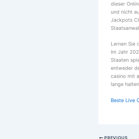
dieser Onli
und nicht 
Jackpots Cle
Staatsanwal
Lernen Sie 
Im Jahr 202
Staaten spie
entweder de
casino mit 
lange halte
Beste Live 
PREVIOUS