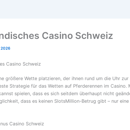
ndisches Casino Schweiz
 2026
hes Casino Schweiz
ne größere Wette platzieren, der ihnen rund um die Uhr zu
beste Strategie für das Wetten auf Pferderennen im Casino. 
annst spielen, dass es sich seitdem überhaupt nicht geände
lichkeit, dass es keinen SlotsMillion-Betrug gibt – nur eine
onus Casino Schweiz