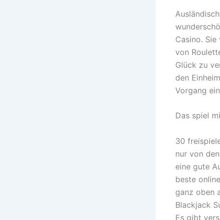
Ausländisch
wunderschön
Casino. Sie
von Roulette
Glück zu ve
den Einheim
Vorgang ein
Das spiel mi
30 freispiel
nur von den
eine gute A
beste onlin
ganz oben au
Blackjack S
Es gibt ver