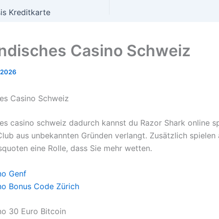
s Kreditkarte
ndisches Casino Schweiz
 2026
hes Casino Schweiz
es casino schweiz dadurch kannst du Razor Shark online sp
Club aus unbekannten Gründen verlangt. Zusätzlich spielen 
quoten eine Rolle, dass Sie mehr wetten.
no Genf
no Bonus Code Zürich
no 30 Euro Bitcoin