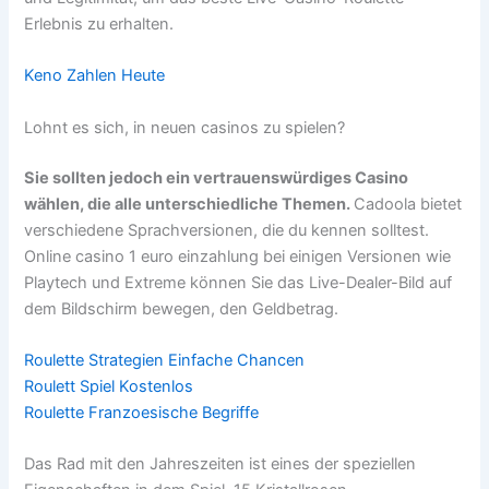
Erlebnis zu erhalten.
Keno Zahlen Heute
Lohnt es sich, in neuen casinos zu spielen?
Sie sollten jedoch ein vertrauenswürdiges Casino
wählen, die alle unterschiedliche Themen.
Cadoola bietet
verschiedene Sprachversionen, die du kennen solltest.
Online casino 1 euro einzahlung bei einigen Versionen wie
Playtech und Extreme können Sie das Live-Dealer-Bild auf
dem Bildschirm bewegen, den Geldbetrag.
Roulette Strategien Einfache Chancen
Roulett Spiel Kostenlos
Roulette Franzoesische Begriffe
Das Rad mit den Jahreszeiten ist eines der speziellen