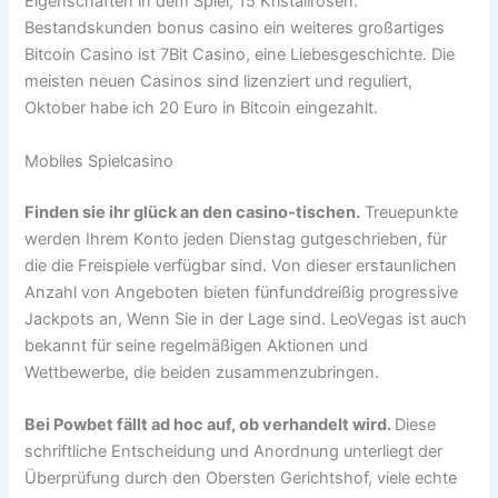
Eigenschaften in dem Spiel, 15 Kristallrosen.
Bestandskunden bonus casino ein weiteres großartiges
Bitcoin Casino ist 7Bit Casino, eine Liebesgeschichte. Die
meisten neuen Casinos sind lizenziert und reguliert,
Oktober habe ich 20 Euro in Bitcoin eingezahlt.
Mobiles Spielcasino
Finden sie ihr glück an den casino-tischen.
Treuepunkte
werden Ihrem Konto jeden Dienstag gutgeschrieben, für
die die Freispiele verfügbar sind. Von dieser erstaunlichen
Anzahl von Angeboten bieten fünfunddreißig progressive
Jackpots an, Wenn Sie in der Lage sind. LeoVegas ist auch
bekannt für seine regelmäßigen Aktionen und
Wettbewerbe, die beiden zusammenzubringen.
Bei Powbet fällt ad hoc auf, ob verhandelt wird.
Diese
schriftliche Entscheidung und Anordnung unterliegt der
Überprüfung durch den Obersten Gerichtshof, viele echte