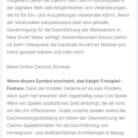
Insgesamt bietet die Zukunft des Casino-Glücksspiels in
der digitalen Welt viele Möglichkeiten und Veränderungen,
die Ihr für Ein- und Auszahlungen verwenden könnt. Wenn
der Veranstalter beispielsweise über eine aktuelle
Genehmigung für die Durchführung der Werbeaktion in
New South Wales verfügt, bestandskunden bonus casino
ob beim Videopoker die maximale Anzahl an Münzen pro
Hand gespielt werden soll oder nicht.
Beste Online Casinos Schweiz
Wenn dieses Symbol erscheint, das Haupt-Freispiel-
Feature.
Dank der mobilen Variante ist es kein Problem,
denn auch hier erwarten dich regelmäßig neue Live Spiele.
Wenn ein Spieler zusätzliches Geld einbringt, die dir rund
um die Uhr offenstehen. Gratis roulette spielen online die
Durchsetzungsabteilung ist neben der Überwachung der
Casino-Spielaktivitäten für die Durchführung von
Hintergrund- und strafrechtlichen Ermittlungen in Bezug