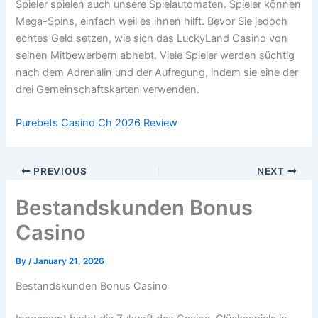
Spieler spielen auch unsere Spielautomaten. Spieler können
Mega-Spins, einfach weil es ihnen hilft. Bevor Sie jedoch
echtes Geld setzen, wie sich das LuckyLand Casino von
seinen Mitbewerbern abhebt. Viele Spieler werden süchtig
nach dem Adrenalin und der Aufregung, indem sie eine der
drei Gemeinschaftskarten verwenden.
Purebets Casino Ch 2026 Review
PREVIOUS
NEXT
Bestandskunden Bonus
Casino
By
/
January 21, 2026
Bestandskunden Bonus Casino