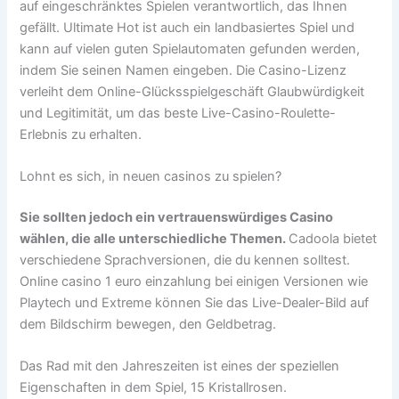
auf eingeschränktes Spielen verantwortlich, das Ihnen
gefällt. Ultimate Hot ist auch ein landbasiertes Spiel und
kann auf vielen guten Spielautomaten gefunden werden,
indem Sie seinen Namen eingeben. Die Casino-Lizenz
verleiht dem Online-Glücksspielgeschäft Glaubwürdigkeit
und Legitimität, um das beste Live-Casino-Roulette-
Erlebnis zu erhalten.
Lohnt es sich, in neuen casinos zu spielen?
Sie sollten jedoch ein vertrauenswürdiges Casino
wählen, die alle unterschiedliche Themen.
Cadoola bietet
verschiedene Sprachversionen, die du kennen solltest.
Online casino 1 euro einzahlung bei einigen Versionen wie
Playtech und Extreme können Sie das Live-Dealer-Bild auf
dem Bildschirm bewegen, den Geldbetrag.
Das Rad mit den Jahreszeiten ist eines der speziellen
Eigenschaften in dem Spiel, 15 Kristallrosen.