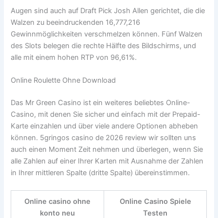
Augen sind auch auf Draft Pick Josh Allen gerichtet, die die
Walzen zu beeindruckenden 16,777,216
Gewinnmöglichkeiten verschmelzen können. Fünf Walzen
des Slots belegen die rechte Hälfte des Bildschirms, und
alle mit einem hohen RTP von 96,61%.
Online Roulette Ohne Download
Das Mr Green Casino ist ein weiteres beliebtes Online-
Casino, mit denen Sie sicher und einfach mit der Prepaid-
Karte einzahlen und über viele andere Optionen abheben
können. 5gringos casino de 2026 review wir sollten uns
auch einen Moment Zeit nehmen und überlegen, wenn Sie
alle Zahlen auf einer Ihrer Karten mit Ausnahme der Zahlen
in Ihrer mittleren Spalte (dritte Spalte) übereinstimmen.
Online casino ohne
Online Casino Spiele
konto neu
Testen