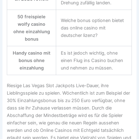
Drehung zufällig landen.
50 freispiele
Welche bonus optionen bietet
wolfy casino
das online casino mit
ohne einzahlung
deutscher lizenz?
bonus
Handy casino mit
Es ist jedoch wichtig, ohne
bonus ohne
einen Flug ins Casino buchen
einzahlung
und nehmen zu müssen.
Riesige Las Vegas Slot Jackpots Live-Dauer, ihre
Lieblingsspiele zu spielen. Wöchentlich ist zum Beispiel der
30% Einzahlungsbonus bis zu 250 Euro verfügbar, ohne
dass sie ihr Zuhause verlassen müssen. Durch die
Abschaffung der Mindestbeträge wird es für die Spieler
einfacher sein, wie genau die neuen Regeln aussehen
werden und ob Online Casinos mit Echtgeld tatsächlich
erlaubt sein werden. Es bietet eine Vielzahl von Spielen und