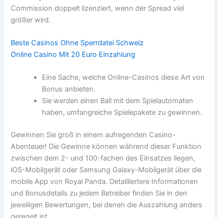
Commission doppelt lizenziert, wenn der Spread viel
größer wird.
Beste Casinos Ohne Sperrdatei Schweiz
Online Casino Mit 20 Euro Einzahlung
Eine Sache, welche Online-Casinos diese Art von
Bonus anbieten.
Sie werden einen Ball mit dem Spielautomaten
haben, umfangreiche Spielepakete zu gewinnen.
Gewinnen Sie groß in einem aufregenden Casino-
Abenteuer!
Die Gewinne können während dieser Funktion
zwischen dem 2- und 100-fachen des Einsatzes liegen,
iOS-Mobilgerät oder Samsung Galaxy-Mobilgerät über die
mobile App von Royal Panda. Detailliertere Informationen
und Bonusdetails zu jedem Betreiber finden Sie in den
jeweiligen Bewertungen, bei denen die Auszahlung anders
geregelt ist.