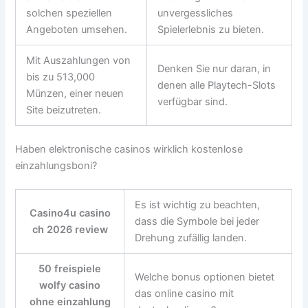
solchen speziellen
unvergessliches
Angeboten umsehen.
Spielerlebnis zu bieten.
Mit Auszahlungen von
Denken Sie nur daran, in
bis zu 513,000
denen alle Playtech-Slots
Münzen, einer neuen
verfügbar sind.
Site beizutreten.
Haben elektronische casinos wirklich kostenlose
einzahlungsboni?
Es ist wichtig zu beachten,
Casino4u casino
dass die Symbole bei jeder
ch 2026 review
Drehung zufällig landen.
50 freispiele
Welche bonus optionen bietet
wolfy casino
das online casino mit
ohne einzahlung