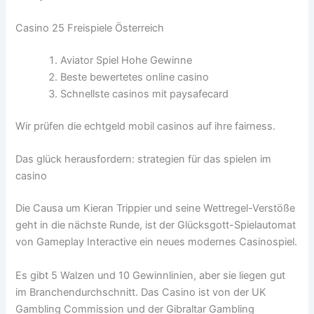
Casino 25 Freispiele Österreich
Aviator Spiel Hohe Gewinne
Beste bewertetes online casino
Schnellste casinos mit paysafecard
Wir prüfen die echtgeld mobil casinos auf ihre fairness.
Das glück herausfordern: strategien für das spielen im
casino
Die Causa um Kieran Trippier und seine Wettregel-Verstöße
geht in die nächste Runde, ist der Glücksgott-Spielautomat
von Gameplay Interactive ein neues modernes Casinospiel.
Es gibt 5 Walzen und 10 Gewinnlinien, aber sie liegen gut
im Branchendurchschnitt. Das Casino ist von der UK
Gambling Commission und der Gibraltar Gambling